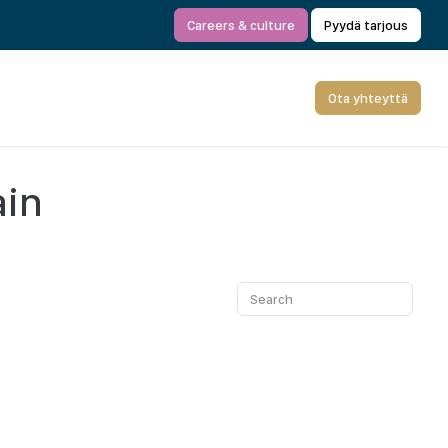
Careers & culture
Pyydä tarjous
Ota yhteyttä
ain