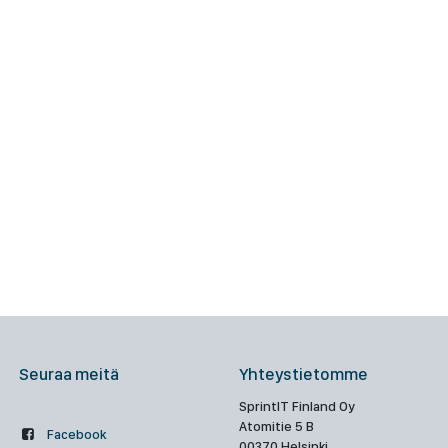
Seuraa meitä
Yhteystietomme
SprintIT Finland Oy
Atomitie 5 B
Facebook
00370 Helsinki