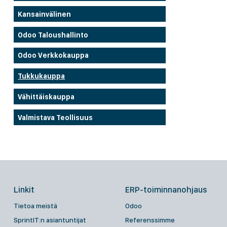
Kansainvälinen
Odoo Taloushallinto
Odoo Verkkokauppa
Tukkukauppa
Vähittäiskauppa
Valmistava Teollisuus
Linkit
ERP-toiminnanohjaus
Tietoa meistä
Odoo
SprintIT:n asiantuntijat
Referenssimme