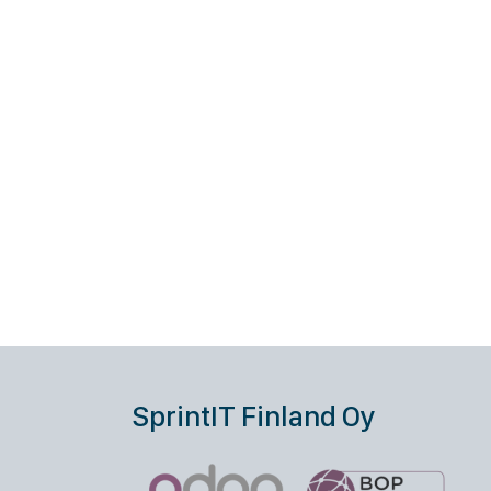
SprintIT Finland Oy