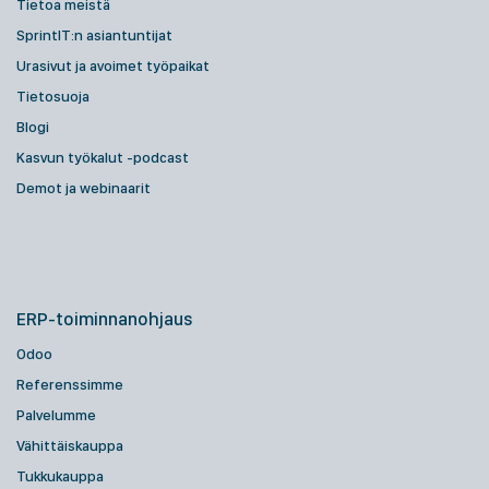
Tietoa meistä
SprintIT:n asiantuntijat
Urasivut ja avoimet työpaikat
Tietosuoja
Blogi
Kasvun työkalut -podcast
Demot ja webinaarit
ERP-toiminnanohjaus
Odoo
Referenssimme
Palvelumme
Vähittäiskauppa
Tukkukauppa