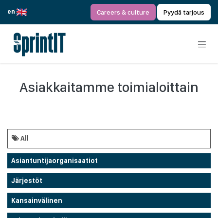
Siirry sisältöön
en
Careers & culture
Pyydä tarjous
Asiakkaitamme toimialoittain
All
Asiantuntijaorganisaatiot
Järjestöt
Kansainvälinen