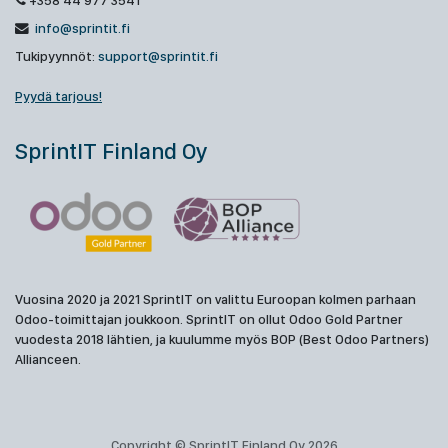
+358 44 977 3541
info@sprintit.fi
Tukipyynnöt:
support@sprintit.fi
Pyydä tarjous!
SprintIT Finland Oy
Vuosina 2020 ja 2021 SprintIT on valittu Euroopan kolmen parhaan
Odoo-toimittajan joukkoon. SprintIT on ollut Odoo Gold Partner
vuodesta 2018 lähtien, ja kuulumme myös BOP (Best Odoo Partners)
Allianceen.
Copyright © SprintIT Finland Oy 2026