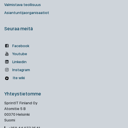
Valmistava teollisuus
Asiantuntijaorganisaatiot
Seuraa meitä
Facebook
Youtube
Linkedin
Instagram
Ite wiki
Yhteystietomme
SprintIT Finland Oy
Atomitie 5 B
00370 Helsinki
Suomi