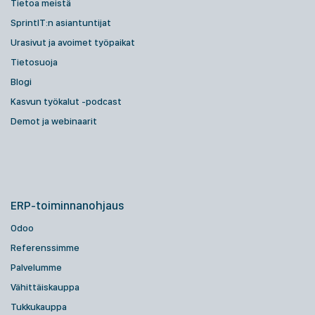
Tietoa meistä
SprintIT:n asiantuntijat
Urasivut ja avoimet työpaikat
Tietosuoja
Blogi
Kasvun työkalut -podcast
Demot ja webinaarit
ERP-toiminnanohjaus
Odoo
Referenssimme
Palvelumme
Vähittäiskauppa
Tukkukauppa