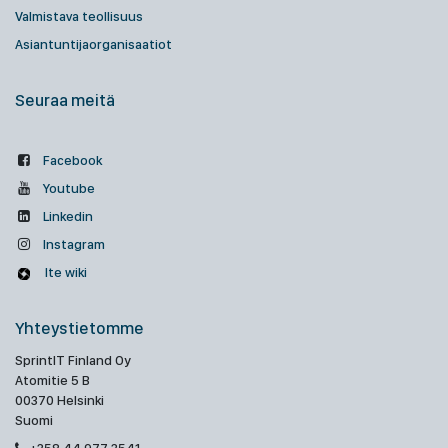
Valmistava teollisuus
Asiantuntijaorganisaatiot
Seuraa meitä
Facebook
Youtube
Linkedin
Instagram
Ite wiki
Yhteystietomme
SprintIT Finland Oy
Atomitie 5 B
00370 Helsinki
Suomi