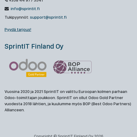
+358 44 977 3541
info@sprintit.fi
Tukipyynnöt:
support@sprintit.fi
Pyydä tarjous!
SprintIT Finland Oy
Vuosina 2020 ja 2021 SprintIT on valittu Euroopan kolmen parhaan
Odoo-toimittajan joukkoon. SprintIT on ollut Odoo Gold Partner
vuodesta 2018 lähtien, ja kuulumme myös BOP (Best Odoo Partners)
Allianceen.
Copyright © SprintIT Finland Oy 2026