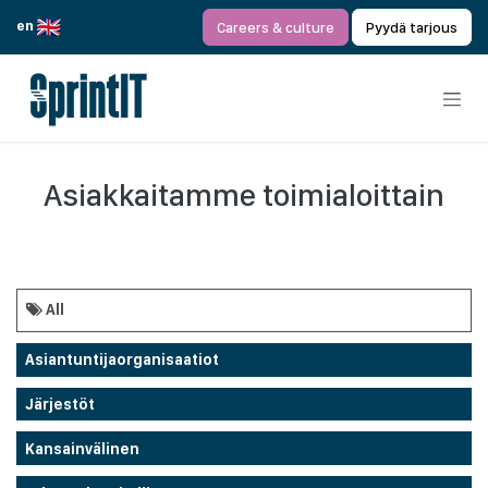
Siirry sisältöön
en
Careers & culture
Pyydä tarjous
Asiakkaitamme toimialoittain
All
Asiantuntijaorganisaatiot
Järjestöt
Kansainvälinen