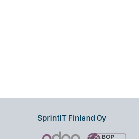
SprintIT Finland Oy