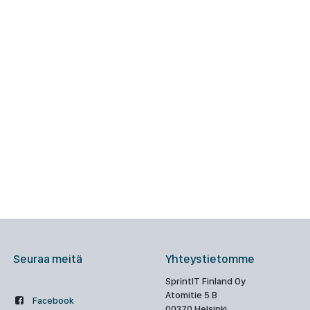
Seuraa meitä
Yhteystietomme
SprintIT Finland Oy
Atomitie 5 B
Facebook
00370 Helsinki