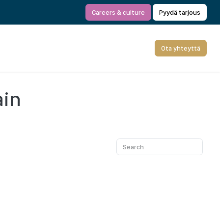
Careers & culture
Pyydä tarjous
Ota yhteyttä
ain