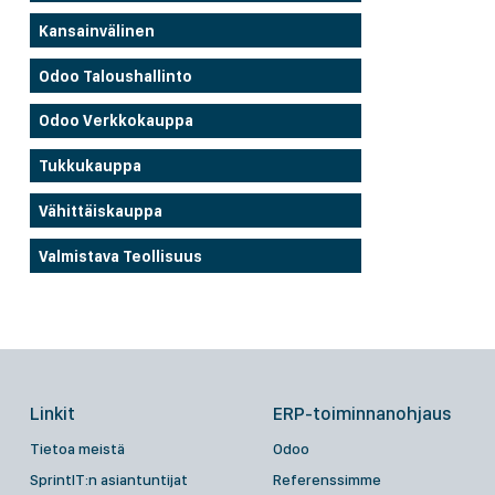
Kansainvälinen
Odoo Taloushallinto
Odoo Verkkokauppa
Tukkukauppa
Vähittäiskauppa
Valmistava Teollisuus
Linkit
ERP-toiminnanohjaus
Tietoa meistä
Odoo
SprintIT:n asiantuntijat
Referenssimme