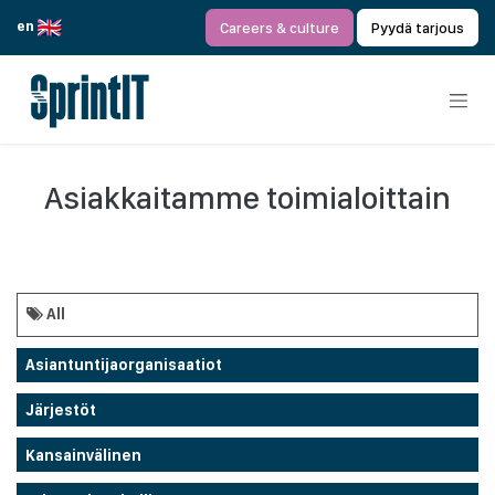
Siirry sisältöön
en
Careers & culture
Pyydä tarjous
Asiakkaitamme toimialoittain
All
Asiantuntijaorganisaatiot
Järjestöt
Kansainvälinen