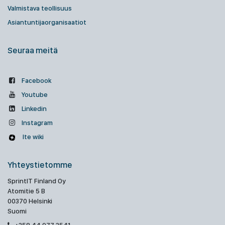
Valmistava teollisuus
Asiantuntijaorganisaatiot
Seuraa meitä
Facebook
Youtube
Linkedin
Instagram
Ite wiki
Yhteystietomme
SprintIT Finland Oy
Atomitie 5 B
00370 Helsinki
Suomi