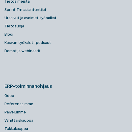
Tietoa meistä
SprintIT:n asiantuntijat
Urasivut ja avoimet työpaikat
Tietosuoja
Blogi
Kasvun työkalut -podcast
Demot ja webinaarit
ERP-toiminnanohjaus
Odoo
Referenssimme
Palvelumme
Vähittäiskauppa
Tukkukauppa