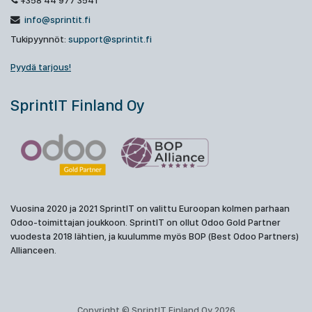
+358 44 977 3541
info@sprintit.fi
Tukipyynnöt:
support@sprintit.fi
Pyydä tarjous!
SprintIT Finland Oy
Vuosina 2020 ja 2021 SprintIT on valittu Euroopan kolmen parhaan
Odoo-toimittajan joukkoon. SprintIT on ollut Odoo Gold Partner
vuodesta 2018 lähtien, ja kuulumme myös BOP (Best Odoo Partners)
Allianceen.
Copyright © SprintIT Finland Oy 2026