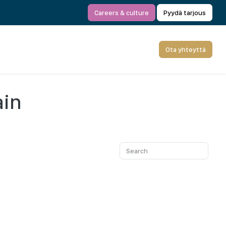
Careers & culture
Pyydä tarjous
Ota yhteyttä
ain