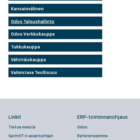
Kansainvälinen
Odoo Taloushallinto
Odoo Verkkokauppa
Tukkukauppa
Vähittäiskauppa
Valmistava Teollisuus
Linkit
ERP-toiminnanohjaus
Tietoa meistä
Odoo
SprintIT:n asiantuntijat
Referenssimme