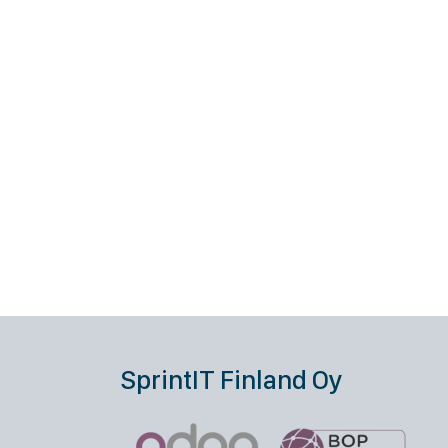
SprintIT Finland Oy