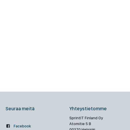
Seuraa meitä
Yhteystietomme
SprintIT Finland Oy
Atomitie 5 B
Facebook
00370 Helsinki