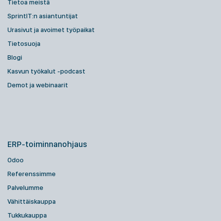
Tietoa meistä
SprintIT:n asiantuntijat
Urasivut ja avoimet työpaikat
Tietosuoja
Blogi
Kasvun työkalut -podcast
Demot ja webinaarit
ERP-toiminnanohjaus
Odoo
Referenssimme
Palvelumme
Vähittäiskauppa
Tukkukauppa