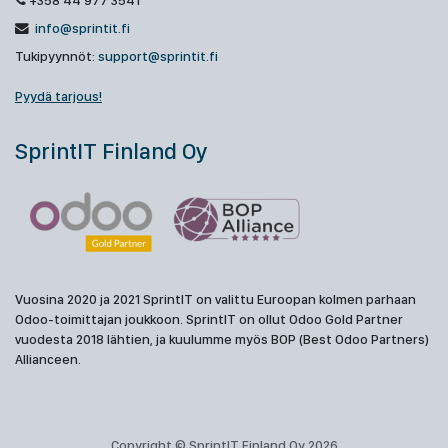
+358 44 977 3541
info@sprintit.fi
Tukipyynnöt:
support@sprintit.fi
Pyydä tarjous!
SprintIT Finland Oy
Vuosina 2020 ja 2021 SprintIT on valittu Euroopan kolmen parhaan
Odoo-toimittajan joukkoon. SprintIT on ollut Odoo Gold Partner
vuodesta 2018 lähtien, ja kuulumme myös BOP (Best Odoo Partners)
Allianceen.
Copyright © SprintIT Finland Oy 2026