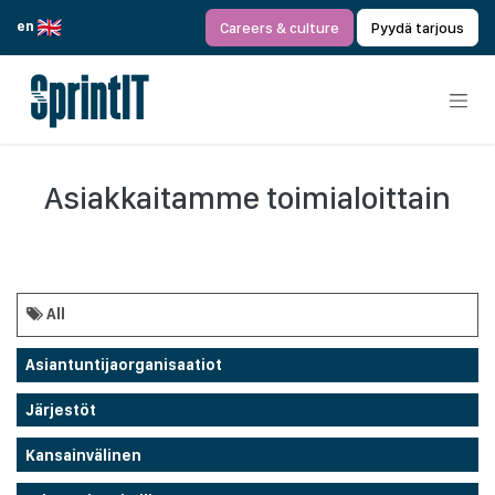
Siirry sisältöön
en
Careers & culture
Pyydä tarjous
Asiakkaitamme toimialoittain
All
Asiantuntijaorganisaatiot
Järjestöt
Kansainvälinen