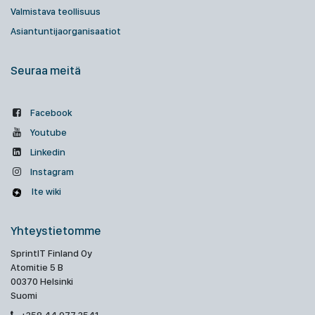
Valmistava teollisuus
Asiantuntijaorganisaatiot
Seuraa meitä
Facebook
Youtube
Linkedin
Instagram
Ite wiki
Yhteystietomme
SprintIT Finland Oy
Atomitie 5 B
00370 Helsinki
Suomi