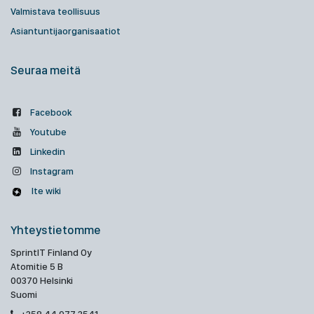
Valmistava teollisuus
Asiantuntijaorganisaatiot
Seuraa meitä
Facebook
Youtube
Linkedin
Instagram
Ite wiki
Yhteystietomme
SprintIT Finland Oy
Atomitie 5 B
00370 Helsinki
Suomi