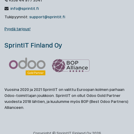
+358 44 977 3541
info@sprintit.fi
Tukipyynnöt:
support@sprintit.fi
Pyydä tarjous!
SprintIT Finland Oy
Vuosina 2020 ja 2021 SprintIT on valittu Euroopan kolmen parhaan
Odoo-toimittajan joukkoon. SprintIT on ollut Odoo Gold Partner
vuodesta 2018 lähtien, ja kuulumme myös BOP (Best Odoo Partners)
Allianceen.
Copyright © SprintIT Finland Oy 2026