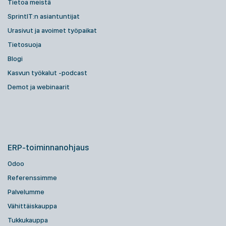
Tietoa meistä
SprintIT:n asiantuntijat
Urasivut ja avoimet työpaikat
Tietosuoja
Blogi
Kasvun työkalut -podcast
Demot ja webinaarit
ERP-toiminnanohjaus
Odoo
Referenssimme
Palvelumme
Vähittäiskauppa
Tukkukauppa