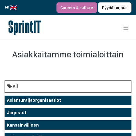
Siirry sisältöön
en
Careers & culture
Pyydä tarjous
Asiakkaitamme toimialoittain
All
Asiantuntijaorganisaatiot
Järjestöt
Kansainvälinen