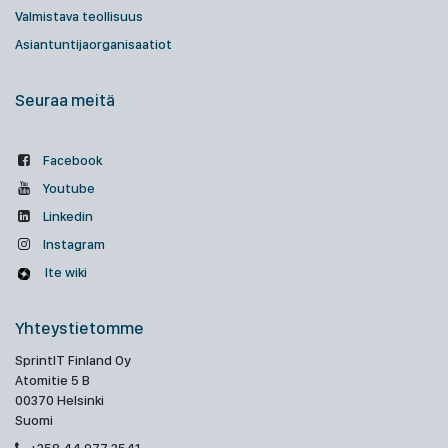
Valmistava teollisuus
Asiantuntijaorganisaatiot
Seuraa meitä
Facebook
Youtube
Linkedin
Instagram
Ite wiki
Yhteystietomme
SprintIT Finland Oy
Atomitie 5 B
00370 Helsinki
Suomi