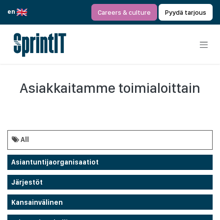
Siirry sisältöön
en
Careers & culture
Pyydä tarjous
Asiakkaitamme toimialoittain
All
Asiantuntijaorganisaatiot
Järjestöt
Kansainvälinen