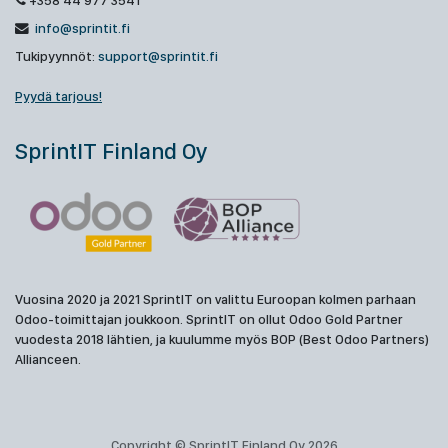
+358 44 977 3541
info@sprintit.fi
Tukipyynnöt:
support@sprintit.fi
Pyydä tarjous!
SprintIT Finland Oy
Vuosina 2020 ja 2021 SprintIT on valittu Euroopan kolmen parhaan
Odoo-toimittajan joukkoon. SprintIT on ollut Odoo Gold Partner
vuodesta 2018 lähtien, ja kuulumme myös BOP (Best Odoo Partners)
Allianceen.
Copyright © SprintIT Finland Oy 2026