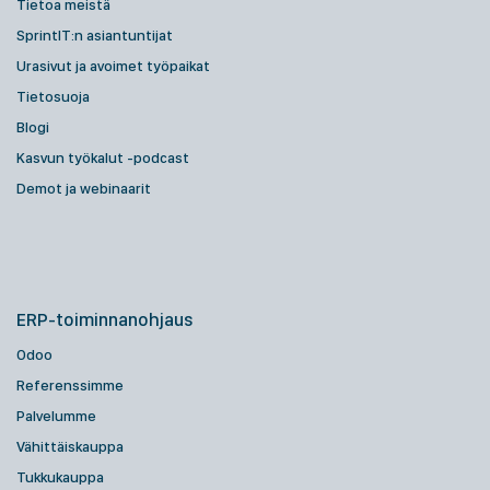
Tietoa meistä
SprintIT:n asiantuntijat
Urasivut ja avoimet työpaikat
Tietosuoja
Blogi
Kasvun työkalut -podcast
Demot ja webinaarit
ERP-toiminnanohjaus
Odoo
Referenssimme
Palvelumme
Vähittäiskauppa
Tukkukauppa