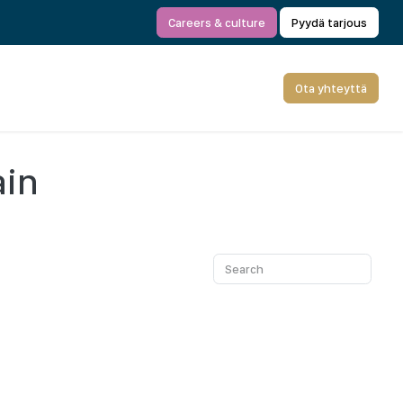
Careers & culture
Pyydä tarjous
Ota yhteyttä
ain