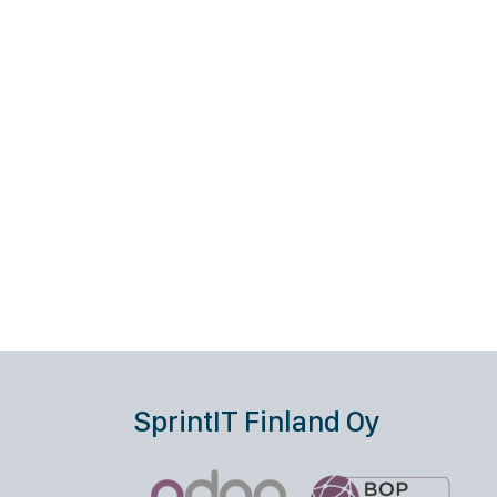
SprintIT Finland Oy