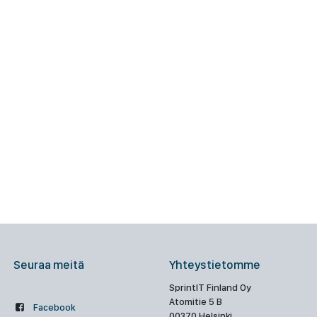
Seuraa meitä
Yhteystietomme
SprintIT Finland Oy
Atomitie 5 B
Facebook
00370 Helsinki