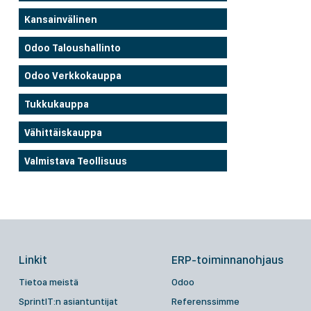
Kansainvälinen
Odoo Taloushallinto
Odoo Verkkokauppa
Tukkukauppa
Vähittäiskauppa
Valmistava Teollisuus
Linkit
ERP-toiminnanohjaus
Tietoa meistä
Odoo
SprintIT:n asiantuntijat
Referenssimme