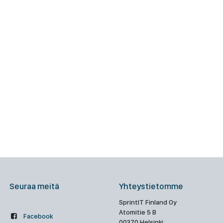
Seuraa meitä
Yhteystietomme
SprintIT Finland Oy
Atomitie 5 B
Facebook
00370 Helsinki