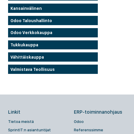
Kansainvälinen
Odoo Taloushallinto
Odoo Verkkokauppa
Tukkukauppa
Vähittäiskauppa
Valmistava Teollisuus
Linkit
ERP-toiminnanohjaus
Tietoa meistä
Odoo
SprintIT:n asiantuntijat
Referenssimme