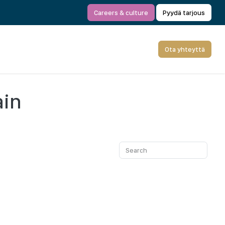
Careers & culture
Pyydä tarjous
Ota yhteyttä
ain