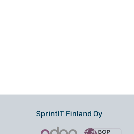
SprintIT Finland Oy