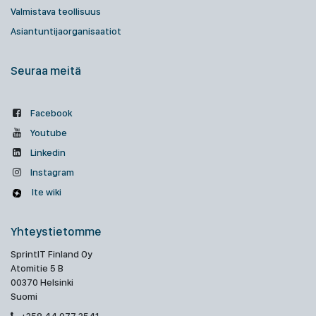
Valmistava teollisuus
Asiantuntijaorganisaatiot
Seuraa meitä
Facebook
Youtube
Linkedin
Instagram
Ite wiki
Yhteystietomme
SprintIT Finland Oy
Atomitie 5 B
00370 Helsinki
Suomi