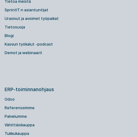
Tietoa meistä
SprintIT:n asiantuntijat
Urasivut ja avoimet työpaikat
Tietosuoja
Blogi
Kasvun työkalut -podcast
Demot ja webinaarit
ERP-toiminnanohjaus
Odoo
Referenssimme
Palvelumme
Vähittäiskauppa
Tukkukauppa