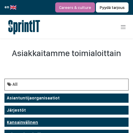
Siirry sisältöön
en
Careers & culture
Pyydä tarjous
Asiakkaitamme toimialoittain
All
Asiantuntijaorganisaatiot
Järjestöt
Kansainvälinen