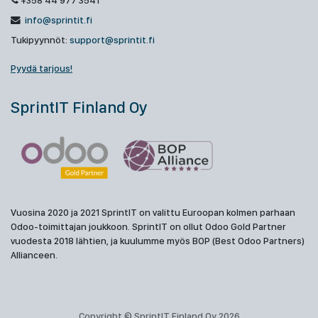
+358 44 977 3541
info@sprintit.fi
Tukipyynnöt:
support@sprintit.fi
Pyydä tarjous!
SprintIT Finland Oy
Vuosina 2020 ja 2021 SprintIT on valittu Euroopan kolmen parhaan
Odoo-toimittajan joukkoon. SprintIT on ollut Odoo Gold Partner
vuodesta 2018 lähtien, ja kuulumme myös BOP (Best Odoo Partners)
Allianceen.
Copyright © SprintIT Finland Oy 2026