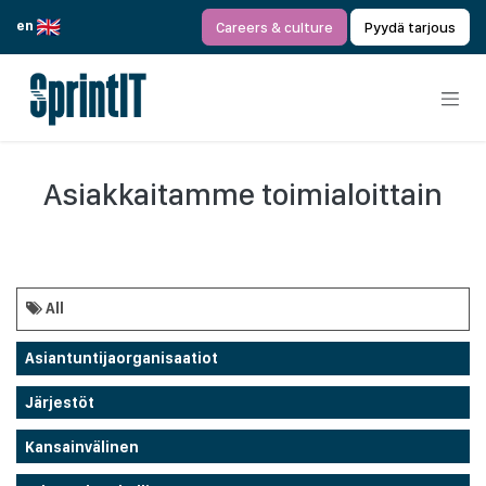
Siirry sisältöön
en
Careers & culture
Pyydä tarjous
Asiakkaitamme toimialoittain
All
Asiantuntijaorganisaatiot
Järjestöt
Kansainvälinen