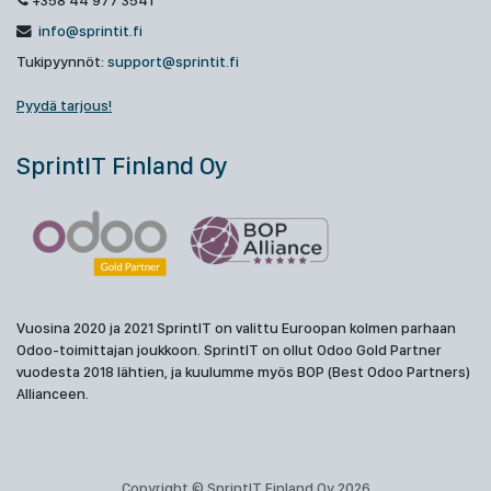
+358 44 977 3541
info@sprintit.fi
Tukipyynnöt:
support@sprintit.fi
Pyydä tarjous!
SprintIT Finland Oy
Vuosina 2020 ja 2021 SprintIT on valittu Euroopan kolmen parhaan
Odoo-toimittajan joukkoon. SprintIT on ollut Odoo Gold Partner
vuodesta 2018 lähtien, ja kuulumme myös BOP (Best Odoo Partners)
Allianceen.
Copyright © SprintIT Finland Oy 2026