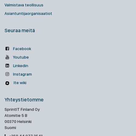
Valmistava teollisuus
Asiantuntijaorganisaatiot
Seuraa meitä
Facebook
Youtube
Linkedin
Instagram
Ite wiki
Yhteystietomme
SprintIT Finland Oy
Atomitie 5 B
00370 Helsinki
Suomi