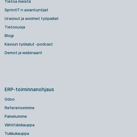
Tietoa meistä
SprintIT:n asiantuntijat
Urasivut ja avoimet työpaikat
Tietosuoja
Blogi
Kasvun työkalut -podcast
Demot ja webinaarit
ERP-toiminnanohjaus
Odoo
Referenssimme
Palvelumme
Vähittäiskauppa
Tukkukauppa