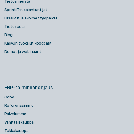
Tietoa meistä
SprintIT:n asiantuntijat
Urasivut ja avoimet työpaikat
Tietosuoja
Blogi
Kasvun työkalut -podcast
Demot ja webinaarit
ERP-toiminnanohjaus
Odoo
Referenssimme
Palvelumme
Vähittäiskauppa
Tukkukauppa