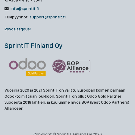
+358 44 977 3541
info@sprintit.fi
Tukipyynnöt:
support@sprintit.fi
Pyydä tarjous!
SprintIT Finland Oy
Vuosina 2020 ja 2021 SprintIT on valittu Euroopan kolmen parhaan
Odoo-toimittajan joukkoon. SprintIT on ollut Odoo Gold Partner
vuodesta 2018 lähtien, ja kuulumme myös BOP (Best Odoo Partners)
Allianceen.
Copyright © SprintIT Finland Oy 2026