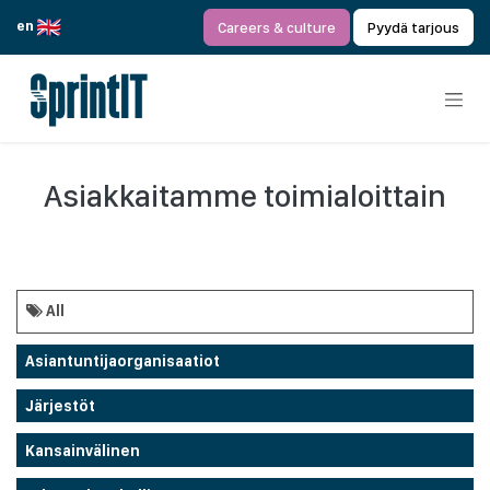
Siirry sisältöön
en
Careers & culture
Pyydä tarjous
Asiakkaitamme toimialoittain
All
Asiantuntijaorganisaatiot
Järjestöt
Kansainvälinen