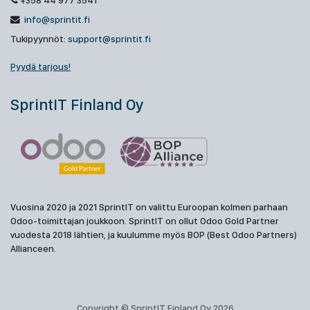
+358 44 977 3541
info@sprintit.fi
Tukipyynnöt:
support@sprintit.fi
Pyydä tarjous!
SprintIT Finland Oy
Vuosina 2020 ja 2021 SprintIT on valittu Euroopan kolmen parhaan
Odoo-toimittajan joukkoon. SprintIT on ollut Odoo Gold Partner
vuodesta 2018 lähtien, ja kuulumme myös BOP (Best Odoo Partners)
Allianceen.
Copyright © SprintIT Finland Oy 2026