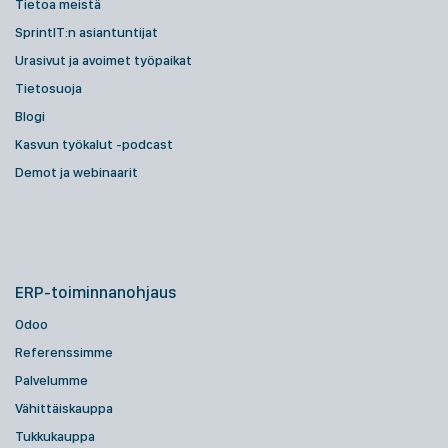
Tietoa meistä
SprintIT:n asiantuntijat
Urasivut ja avoimet työpaikat
Tietosuoja
Blogi
Kasvun työkalut -podcast
Demot ja webinaarit
ERP-toiminnanohjaus
Odoo
Referenssimme
Palvelumme
Vähittäiskauppa
Tukkukauppa