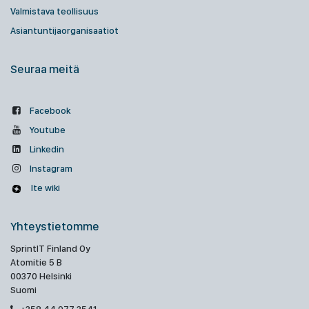
Valmistava teollisuus
Asiantuntijaorganisaatiot
Seuraa meitä
Facebook
Youtube
Linkedin
Instagram
Ite wiki
Yhteystietomme
SprintIT Finland Oy
Atomitie 5 B
00370 Helsinki
Suomi