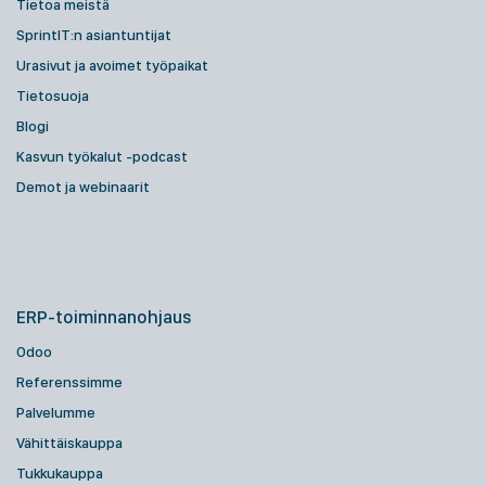
Tietoa meistä
SprintIT:n asiantuntijat
Urasivut ja avoimet työpaikat
Tietosuoja
Blogi
Kasvun työkalut -podcast
Demot ja webinaarit
ERP-toiminnanohjaus
Odoo
Referenssimme
Palvelumme
Vähittäiskauppa
Tukkukauppa