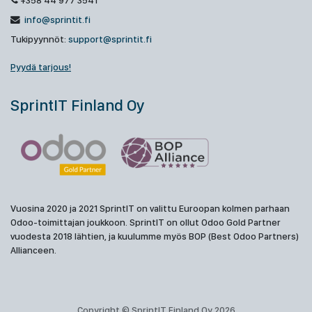
+358 44 977 3541
info@sprintit.fi
Tukipyynnöt:
support@sprintit.fi
Pyydä tarjous!
SprintIT Finland Oy
Vuosina 2020 ja 2021 SprintIT on valittu Euroopan kolmen parhaan
Odoo-toimittajan joukkoon. SprintIT on ollut Odoo Gold Partner
vuodesta 2018 lähtien, ja kuulumme myös BOP (Best Odoo Partners)
Allianceen.
Copyright © SprintIT Finland Oy 2026