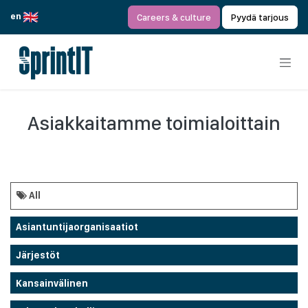
Siirry sisältöön
en
Careers & culture
Pyydä tarjous
Asiakkaitamme toimialoittain
All
Asiantuntijaorganisaatiot
Järjestöt
Kansainvälinen