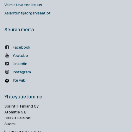
Valmistava teollisuus
Asiantuntijaorganisaatiot
Seuraa meitä
Facebook
Youtube
Linkedin
Instagram
Ite wiki
Yhteystietomme
SprintIT Finland Oy
Atomitie 5 B
00370 Helsinki
Suomi