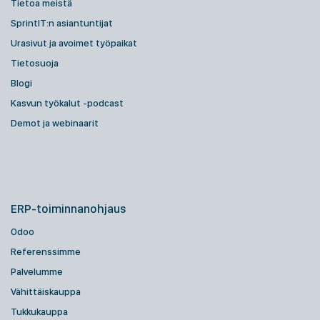
Tietoa meistä
SprintIT:n asiantuntijat
Urasivut ja avoimet työpaikat
Tietosuoja
Blogi
Kasvun työkalut -podcast
Demot ja webinaarit
ERP-toiminnanohjaus
Odoo
Referenssimme
Palvelumme
Vähittäiskauppa
Tukkukauppa