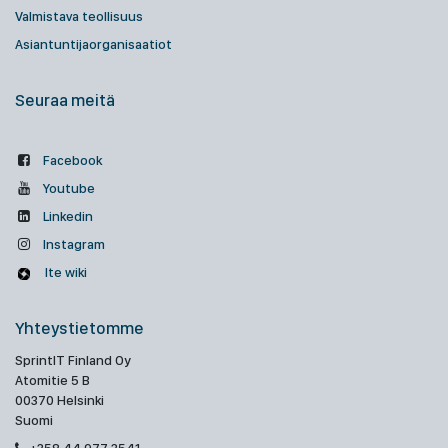
Valmistava teollisuus
Asiantuntijaorganisaatiot
Seuraa meitä
Facebook
Youtube
Linkedin
Instagram
Ite wiki
Yhteystietomme
SprintIT Finland Oy
Atomitie 5 B
00370 Helsinki
Suomi