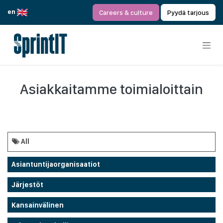
Siirry sisältöön
en
Careers & culture
Pyydä tarjous
Asiakkaitamme toimialoittain
All
Asiantuntijaorganisaatiot
Järjestöt
Kansainvälinen