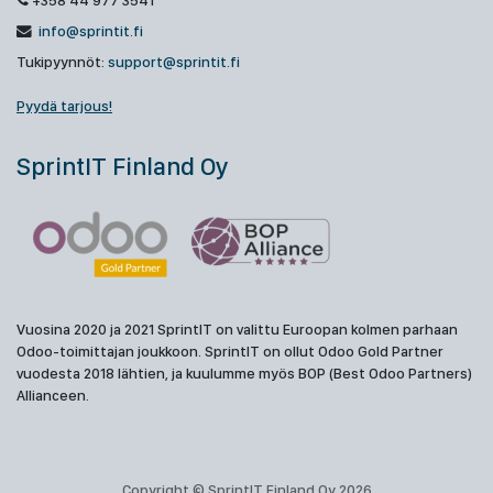
+358 44 977 3541
info@sprintit.fi
Tukipyynnöt:
support@sprintit.fi
Pyydä tarjous!
SprintIT Finland Oy
Vuosina 2020 ja 2021 SprintIT on valittu Euroopan kolmen parhaan
Odoo-toimittajan joukkoon. SprintIT on ollut Odoo Gold Partner
vuodesta 2018 lähtien, ja kuulumme myös BOP (Best Odoo Partners)
Allianceen.
Copyright © SprintIT Finland Oy 2026