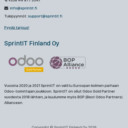
+358 44 977 3541
info@sprintit.fi
Tukipyynnöt:
support@sprintit.fi
Pyydä tarjous!
SprintIT Finland Oy
Vuosina 2020 ja 2021 SprintIT on valittu Euroopan kolmen parhaan
Odoo-toimittajan joukkoon. SprintIT on ollut Odoo Gold Partner
vuodesta 2018 lähtien, ja kuulumme myös BOP (Best Odoo Partners)
Allianceen.
Copyright © SprintIT Finland Oy 2026