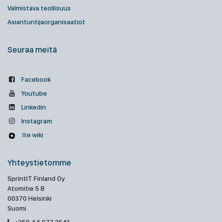
Valmistava teollisuus
Asiantuntijaorganisaatiot
Seuraa meitä
Facebook
Youtube
Linkedin
Instagram
Ite wiki
Yhteystietomme
SprintIT Finland Oy
Atomitie 5 B
00370 Helsinki
Suomi