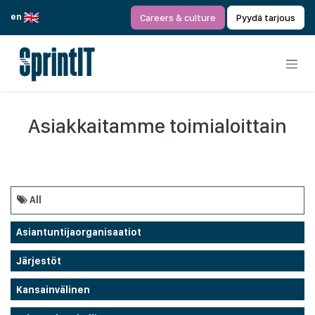
Siirry sisältöön
en
Careers & culture
Pyydä tarjous
Asiakkaitamme toimialoittain
All
Asiantuntijaorganisaatiot
Järjestöt
Kansainvälinen