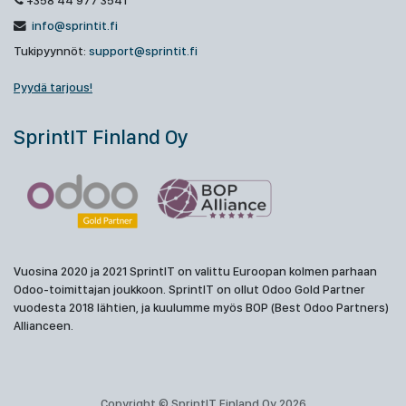
+358 44 977 3541
info@sprintit.fi
Tukipyynnöt:
support@sprintit.fi
Pyydä tarjous!
SprintIT Finland Oy
Vuosina 2020 ja 2021 SprintIT on valittu Euroopan kolmen parhaan
Odoo-toimittajan joukkoon. SprintIT on ollut Odoo Gold Partner
vuodesta 2018 lähtien, ja kuulumme myös BOP (Best Odoo Partners)
Allianceen.
Copyright © SprintIT Finland Oy 2026