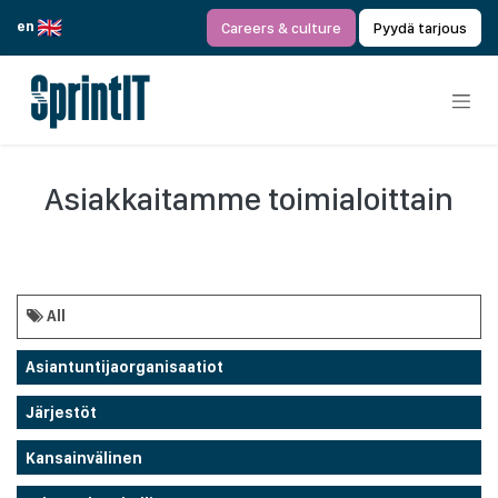
Siirry sisältöön
en
Careers & culture
Pyydä tarjous
Asiakkaitamme toimialoittain
All
Asiantuntijaorganisaatiot
Järjestöt
Kansainvälinen