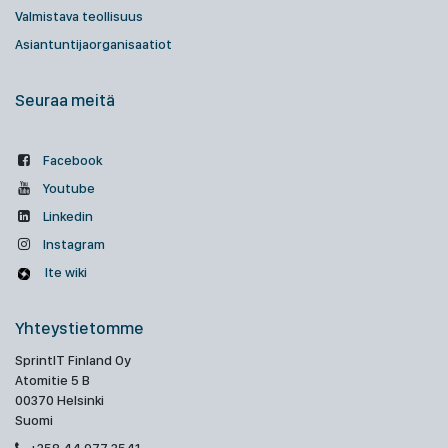
Valmistava teollisuus
Asiantuntijaorganisaatiot
Seuraa meitä
Facebook
Youtube
Linkedin
Instagram
Ite wiki
Yhteystietomme
SprintIT Finland Oy
Atomitie 5 B
00370 Helsinki
Suomi