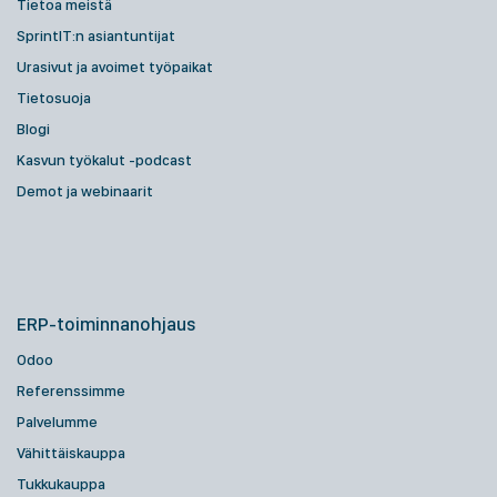
Tietoa meistä
SprintIT:n asiantuntijat
Urasivut ja avoimet työpaikat
Tietosuoja
Blogi
Kasvun työkalut -podcast
Demot ja webinaarit
ERP-toiminnanohjaus
Odoo
Referenssimme
Palvelumme
Vähittäiskauppa
Tukkukauppa