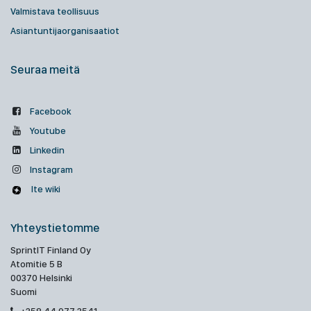
Valmistava teollisuus
Asiantuntijaorganisaatiot
Seuraa meitä
Facebook
Youtube
Linkedin
Instagram
Ite wiki
Yhteystietomme
SprintIT Finland Oy
Atomitie 5 B
00370 Helsinki
Suomi