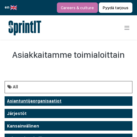
Siirry sisältöön
en
Careers & culture
Pyydä tarjous
Asiakkaitamme toimialoittain
All
Asiantuntijaorganisaatiot
Järjestöt
Kansainvälinen