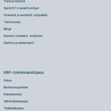
Tietoa meistä
SprintIT:n asiantuntijat
Urasivut ja avoimet työpaikat
Tietosuoja
Blogi
Kasvun työkalut -podcast
Demot ja webinaarit
ERP-toiminnanohjaus
Odoo
Referenssimme
Palvelumme
Vähittäiskauppa
Tukkukauppa