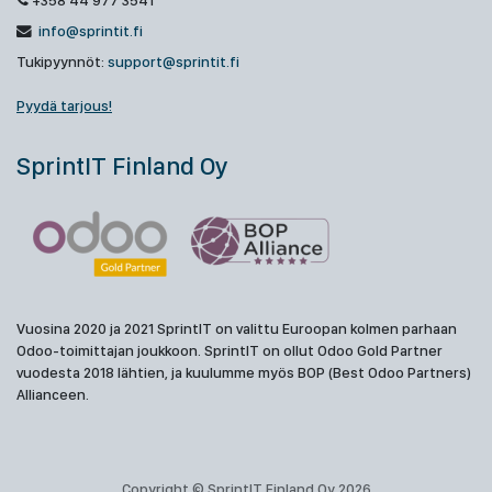
+358 44 977 3541
info@sprintit.fi
Tukipyynnöt:
support@sprintit.fi
Pyydä tarjous!
SprintIT Finland Oy
Vuosina 2020 ja 2021 SprintIT on valittu Euroopan kolmen parhaan
Odoo-toimittajan joukkoon. SprintIT on ollut Odoo Gold Partner
vuodesta 2018 lähtien, ja kuulumme myös BOP (Best Odoo Partners)
Allianceen.
Copyright © SprintIT Finland Oy 2026