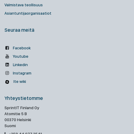
Valmistava teollisuus
Asiantuntijaorganisaatiot
Seuraa meitä
Facebook
Youtube
Linkedin
Instagram
Ite wiki
Yhteystietomme
SprintIT Finland Oy
Atomitie 5 B
00370 Helsinki
Suomi