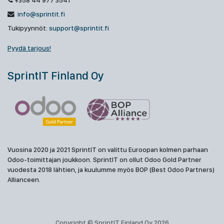
+358 44 977 3541
info@sprintit.fi
Tukipyynnöt:
support@sprintit.fi
Pyydä tarjous!
SprintIT Finland Oy
Vuosina 2020 ja 2021 SprintIT on valittu Euroopan kolmen parhaan
Odoo-toimittajan joukkoon. SprintIT on ollut Odoo Gold Partner
vuodesta 2018 lähtien, ja kuulumme myös BOP (Best Odoo Partners)
Allianceen.
Copyright © SprintIT Finland Oy 2026