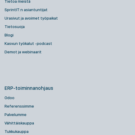
Tietoa meistä
SprintIT:n asiantuntijat
Urasivut ja avoimet työpaikat
Tietosuoja
Blogi
Kasvun työkalut -podcast
Demot ja webinaarit
ERP-toiminnanohjaus
Odoo
Referenssimme
Palvelumme
Vähittäiskauppa
Tukkukauppa