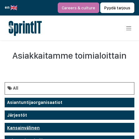
Siirry sisältöön
en
Careers & culture
Pyydä tarjous
Asiakkaitamme toimialoittain
All
Asiantuntijaorganisaatiot
Järjestöt
Kansainvälinen