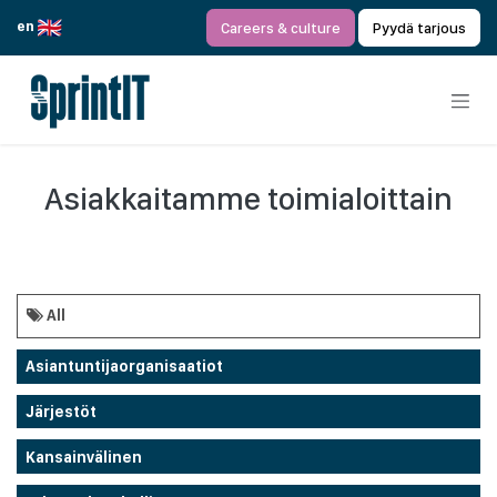
Siirry sisältöön
en
Careers & culture
Pyydä tarjous
Asiakkaitamme toimialoittain
All
Asiantuntijaorganisaatiot
Järjestöt
Kansainvälinen