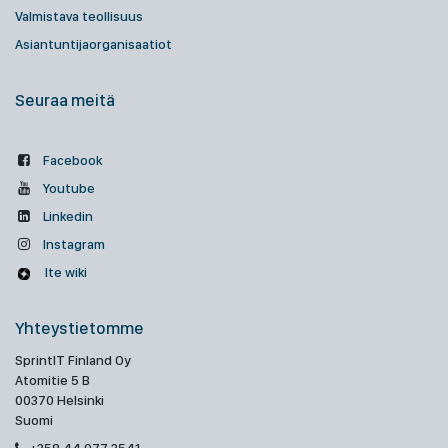
Valmistava teollisuus
Asiantuntijaorganisaatiot
Seuraa meitä
Facebook
Youtube
Linkedin
Instagram
Ite wiki
Yhteystietomme
SprintIT Finland Oy
Atomitie 5 B
00370 Helsinki
Suomi