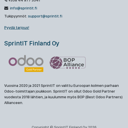
+358 44 977 3541
info@sprintit.fi
Tukipyynnöt:
support@sprintit.fi
Pyydä tarjous!
SprintIT Finland Oy
Vuosina 2020 ja 2021 SprintIT on valittu Euroopan kolmen parhaan
Odoo-toimittajan joukkoon. SprintIT on ollut Odoo Gold Partner
vuodesta 2018 lähtien, ja kuulumme myös BOP (Best Odoo Partners)
Allianceen.
Copyright © SprintIT Finland Oy 2026