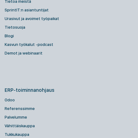
Tietoa meistä
SprintIT:n asiantuntijat
Urasivut ja avoimet työpaikat
Tietosuoja
Blogi
Kasvun työkalut -podcast
Demot ja webinaarit
ERP-toiminnanohjaus
Odoo
Referenssimme
Palvelumme
Vähittäiskauppa
Tukkukauppa