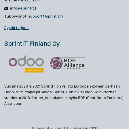
+358 44 977 3541
info@sprintit.fi
Tukipyynnöt:
support@sprintit.fi
Pyydä tarjous!
SprintIT Finland Oy
Vuosina 2020 ja 2021 SprintIT on valittu Euroopan kolmen parhaan
Odoo-toimittajan joukkoon. SprintIT on ollut Odoo Gold Partner
vuodesta 2018 lähtien, ja kuulumme myös BOP (Best Odoo Partners)
Allianceen.
Copyright © SprintIT Finland Oy 2026