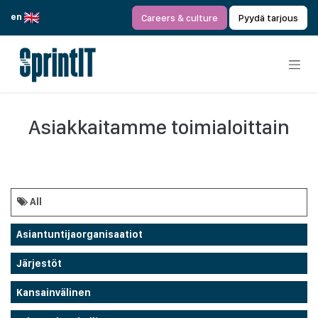
Siirry sisältöön
en
Careers & culture
Pyydä tarjous
Asiakkaitamme toimialoittain
All
Asiantuntijaorganisaatiot
Järjestöt
Kansainvälinen