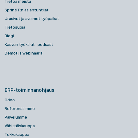
Tietoa meistä
SprintIT:n asiantuntijat
Urasivut ja avoimet työpaikat
Tietosuoja
Blogi
Kasvun työkalut -podcast
Demot ja webinaarit
ERP-toiminnanohjaus
Odoo
Referenssimme
Palvelumme
Vähittäiskauppa
Tukkukauppa