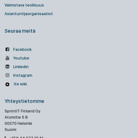
Valmistava teollisuus
Asiantuntijaorganisaatiot
Seuraa meitä
Facebook
Youtube
Linkedin
Instagram
Ite wiki
Yhteystietomme
SprintIT Finland Oy
Atomitie 5 B
00370 Helsinki
Suomi