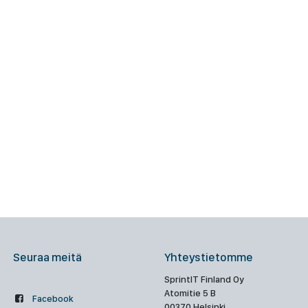
Seuraa meitä
Yhteystietomme
SprintIT Finland Oy
Atomitie 5 B
Facebook
00370 Helsinki