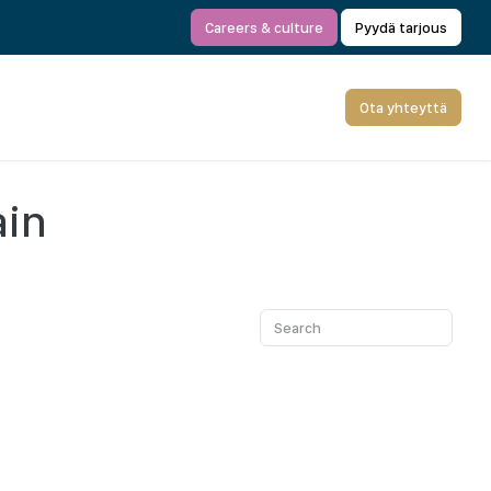
Careers & culture
Pyydä tarjous
Ota yhteyttä
ain