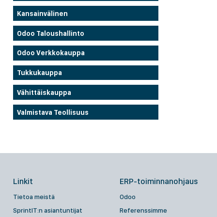
Kansainvälinen
Odoo Taloushallinto
Odoo Verkkokauppa
Tukkukauppa
Vähittäiskauppa
Valmistava Teollisuus
Linkit
ERP-toiminnanohjaus
Tietoa meistä
Odoo
SprintIT:n asiantuntijat
Referenssimme