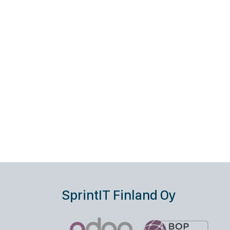
SprintIT Finland Oy