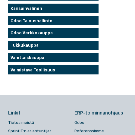
Kansainvälinen
Odoo Taloushallinto
Odoo Verkkokauppa
Tukkukauppa
Vähittäiskauppa
Valmistava Teollisuus
Linkit
ERP-toiminnanohjaus
Tietoa meistä
Odoo
SprintIT:n asiantuntijat
Referenssimme