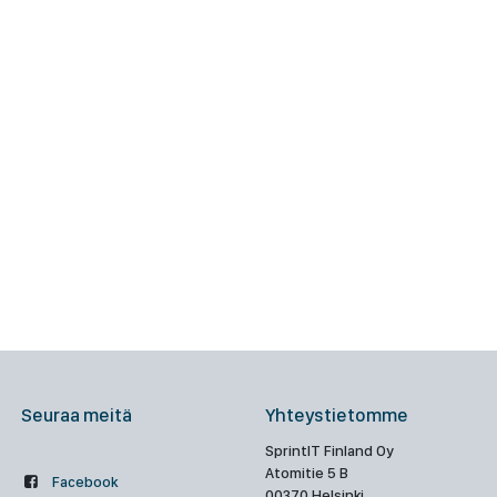
Seuraa meitä
Yhteystietomme
SprintIT Finland Oy
Atomitie 5 B
Facebook
00370 Helsinki