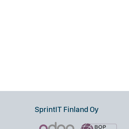
SprintIT Finland Oy