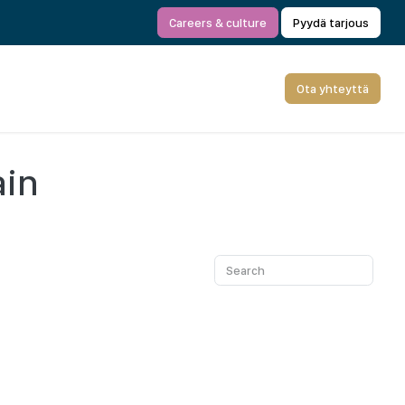
Careers & culture
Pyydä tarjous
Ota yhteyttä
ain