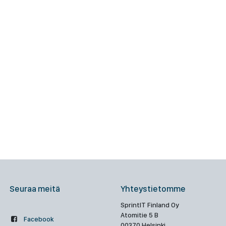
Seuraa meitä
Yhteystietomme
SprintIT Finland Oy
Atomitie 5 B
Facebook
00370 Helsinki