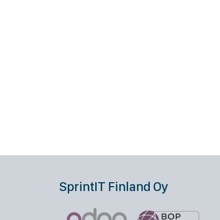
SprintIT Finland Oy