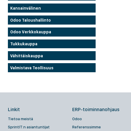
Kansainvälinen
Odoo Taloushallinto
Odoo Verkkokauppa
Tukkukauppa
Vähittäiskauppa
Valmistava Teollisuus
Linkit
ERP-toiminnanohjaus
Tietoa meistä
Odoo
SprintIT:n asiantuntijat
Referenssimme