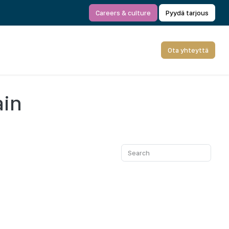
Careers & culture
Pyydä tarjous
Ota yhteyttä
ain