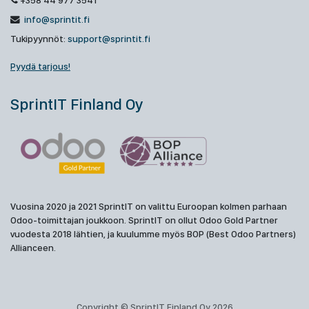
+358 44 977 3541
info@sprintit.fi
Tukipyynnöt:
support@sprintit.fi
Pyydä tarjous!
SprintIT Finland Oy
Vuosina 2020 ja 2021 SprintIT on valittu Euroopan kolmen parhaan
Odoo-toimittajan joukkoon. SprintIT on ollut Odoo Gold Partner
vuodesta 2018 lähtien, ja kuulumme myös BOP (Best Odoo Partners)
Allianceen.
Copyright © SprintIT Finland Oy 2026