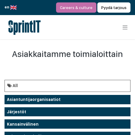
Siirry sisältöön
en
Careers & culture
Pyydä tarjous
Asiakkaitamme toimialoittain
All
Asiantuntijaorganisaatiot
Järjestöt
Kansainvälinen