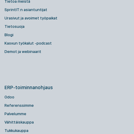
Tietoa meistä
SprintIT:n asiantuntijat
Urasivut ja avoimet työpaikat
Tietosuoja
Blogi
Kasvun työkalut -podcast
Demot ja webinaarit
ERP-toiminnanohjaus
Odoo
Referenssimme
Palvelumme
Vähittäiskauppa
Tukkukauppa