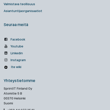
Valmistava teollisuus
Asiantuntijaorganisaatiot
Seuraa meitä
Facebook
Youtube
Linkedin
Instagram
Ite wiki
Yhteystietomme
SprintIT Finland Oy
Atomitie 5 B
00370 Helsinki
Suomi