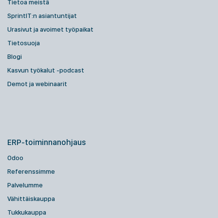
Tietoa meistä
SprintIT:n asiantuntijat
Urasivut ja avoimet työpaikat
Tietosuoja
Blogi
Kasvun työkalut -podcast
Demot ja webinaarit
ERP-toiminnanohjaus
Odoo
Referenssimme
Palvelumme
Vähittäiskauppa
Tukkukauppa