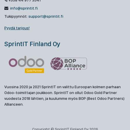
+358 44 977 3541
info@sprintit.fi
Tukipyynnöt:
support@sprintit.fi
Pyydä tarjous!
SprintIT Finland Oy
Vuosina 2020 ja 2021 SprintIT on valittu Euroopan kolmen parhaan
Odoo-toimittajan joukkoon. SprintIT on ollut Odoo Gold Partner
vuodesta 2018 lähtien, ja kuulumme myös BOP (Best Odoo Partners)
Allianceen.
Copyright © SprintIT Finland Oy 2026