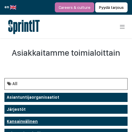
Siirry sisältöön
en
Careers & culture
Pyydä tarjous
Asiakkaitamme toimialoittain
All
Asiantuntijaorganisaatiot
Järjestöt
Kansainvälinen