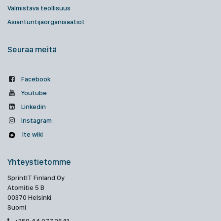
Valmistava teollisuus
Asiantuntijaorganisaatiot
Seuraa meitä
Facebook
Youtube
Linkedin
Instagram
Ite wiki
Yhteystietomme
SprintIT Finland Oy
Atomitie 5 B
00370 Helsinki
Suomi