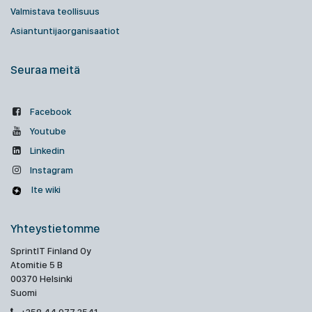
Valmistava teollisuus
Asiantuntijaorganisaatiot
Seuraa meitä
Facebook
Youtube
Linkedin
Instagram
Ite wiki
Yhteystietomme
SprintIT Finland Oy
Atomitie 5 B
00370 Helsinki
Suomi