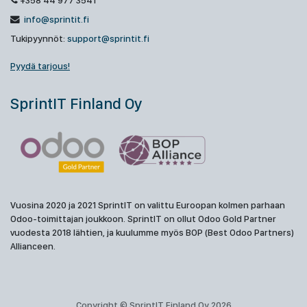
+358 44 977 3541
info@sprintit.fi
Tukipyynnöt:
support@sprintit.fi
Pyydä tarjous!
SprintIT Finland Oy
Vuosina 2020 ja 2021 SprintIT on valittu Euroopan kolmen parhaan
Odoo-toimittajan joukkoon. SprintIT on ollut Odoo Gold Partner
vuodesta 2018 lähtien, ja kuulumme myös BOP (Best Odoo Partners)
Allianceen.
Copyright © SprintIT Finland Oy 2026