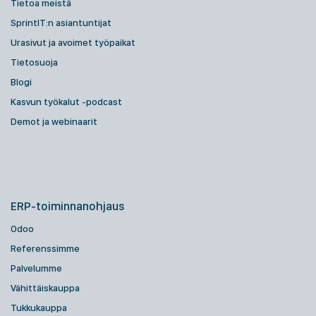
Tietoa meistä
SprintIT:n asiantuntijat
Urasivut ja avoimet työpaikat
Tietosuoja
Blogi
Kasvun työkalut -podcast
Demot ja webinaarit
ERP-toiminnanohjaus
Odoo
Referenssimme
Palvelumme
Vähittäiskauppa
Tukkukauppa