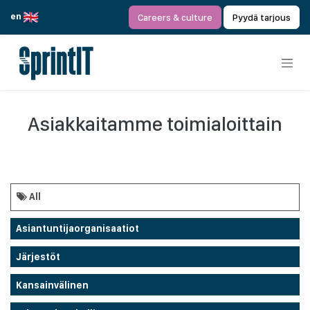
Siirry sisältöön
en
Careers & culture
Pyydä tarjous
Asiakkaitamme toimialoittain
All
Asiantuntijaorganisaatiot
Järjestöt
Kansainvälinen