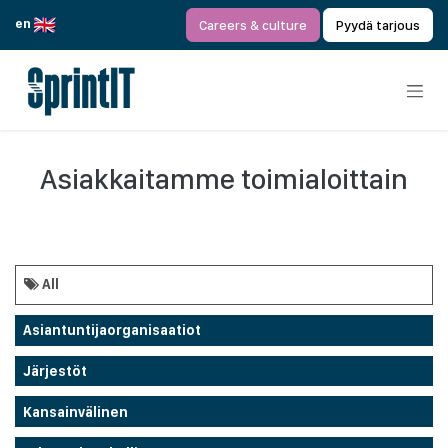
Siirry sisältöön
en
Careers & culture
Pyydä tarjous
Asiakkaitamme toimialoittain
All
Asiantuntijaorganisaatiot
Järjestöt
Kansainvälinen