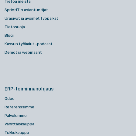
Tietoa meistä
SprintIT:n asiantuntijat
Urasivut ja avoimet työpaikat
Tietosuoja
Blogi
Kasvun työkalut -podcast
Demot ja webinaarit
ERP-toiminnanohjaus
Odoo
Referenssimme
Palvelumme
Vähittäiskauppa
Tukkukauppa