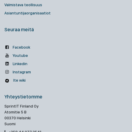
Valmistava teollisuus
Asiantuntijaorganisaatiot
Seuraa meitä
Facebook
Youtube
Linkedin
Instagram
Ite wiki
Yhteystietomme
SprintIT Finland Oy
Atomitie 5 B
00370 Helsinki
Suomi