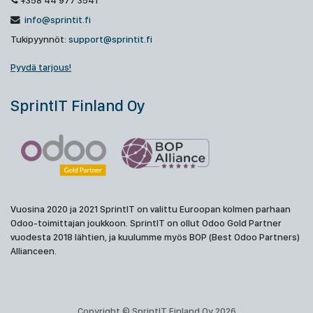
+358 44 977 3541
info@sprintit.fi
Tukipyynnöt:
support@sprintit.fi
Pyydä tarjous!
SprintIT Finland Oy
Vuosina 2020 ja 2021 SprintIT on valittu Euroopan kolmen parhaan
Odoo-toimittajan joukkoon. SprintIT on ollut Odoo Gold Partner
vuodesta 2018 lähtien, ja kuulumme myös BOP (Best Odoo Partners)
Allianceen.
Copyright © SprintIT Finland Oy 2026