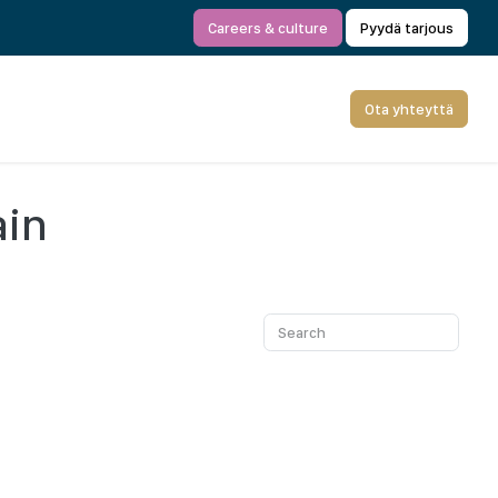
Careers & culture
Pyydä tarjous
Ota yhteyttä
ain