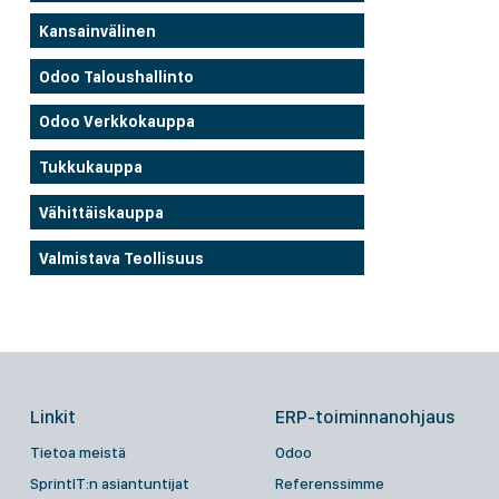
Kansainvälinen
Odoo Taloushallinto
Odoo Verkkokauppa
Tukkukauppa
Vähittäiskauppa
Valmistava Teollisuus
Linkit
ERP-toiminnanohjaus
Tietoa meistä
Odoo
SprintIT:n asiantuntijat
Referenssimme