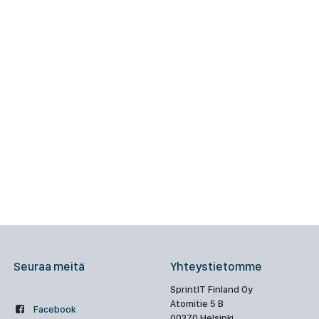
Seuraa meitä
Yhteystietomme
SprintIT Finland Oy
Atomitie 5 B
Facebook
00370 Helsinki