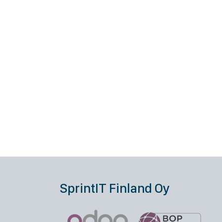
SprintIT Finland Oy