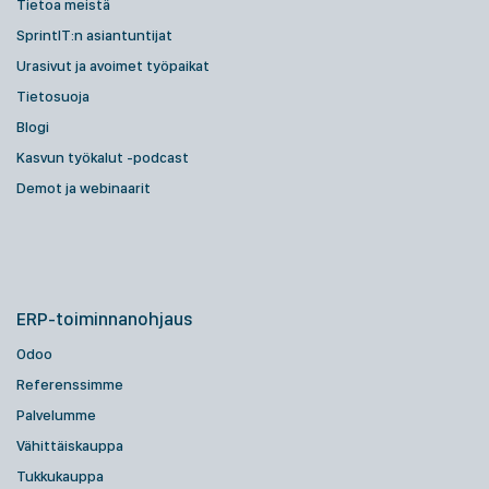
Tietoa meistä
SprintIT:n asiantuntijat
Urasivut ja avoimet työpaikat
Tietosuoja
Blogi
Kasvun työkalut -podcast
Demot ja webinaarit
ERP-toiminnanohjaus
Odoo
Referenssimme
Palvelumme
Vähittäiskauppa
Tukkukauppa