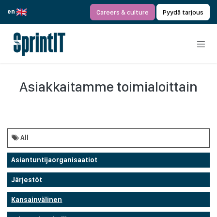
Siirry sisältöön
en
Careers & culture
Pyydä tarjous
Asiakkaitamme toimialoittain
All
Asiantuntijaorganisaatiot
Järjestöt
Kansainvälinen