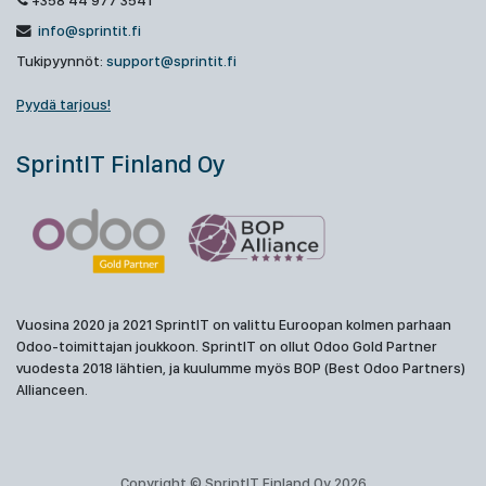
+358 44 977 3541
info@sprintit.fi
Tukipyynnöt:
support@sprintit.fi
Pyydä tarjous!
SprintIT Finland Oy
Vuosina 2020 ja 2021 SprintIT on valittu Euroopan kolmen parhaan
Odoo-toimittajan joukkoon. SprintIT on ollut Odoo Gold Partner
vuodesta 2018 lähtien, ja kuulumme myös BOP (Best Odoo Partners)
Allianceen.
Copyright © SprintIT Finland Oy 2026