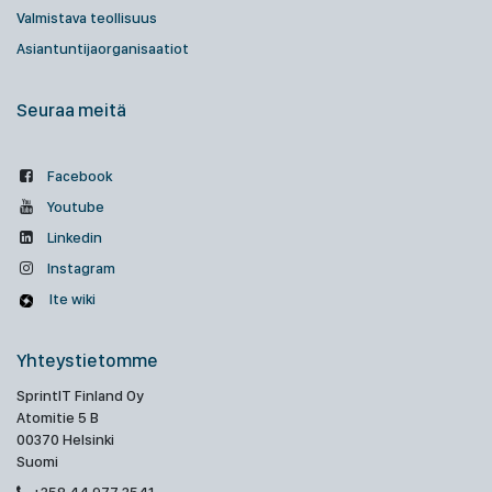
Valmistava teollisuus
Asiantuntijaorganisaatiot
Seuraa meitä
Facebook
Youtube
Linkedin
Instagram
Ite wiki
Yhteystietomme
SprintIT Finland Oy
Atomitie 5 B
00370 Helsinki
Suomi