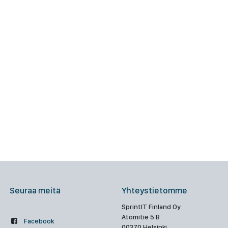
Seuraa meitä
Yhteystietomme
SprintIT Finland Oy
Atomitie 5 B
Facebook
00370 Helsinki