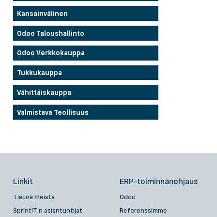
Kansainvälinen
Odoo Taloushallinto
Odoo Verkkokauppa
Tukkukauppa
Vähittäiskauppa
Valmistava Teollisuus
Linkit
ERP-toiminnanohjaus
Tietoa meistä
Odoo
SprintIT:n asiantuntijat
Referenssimme