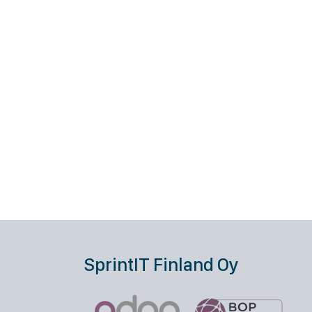
SprintIT Finland Oy