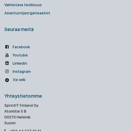
Valmistava teollisuus
Asiantuntijaorganisaatiot
Seuraa meitä
Facebook
Youtube
Linkedin
Instagram
Ite wiki
Yhteystietomme
SprintIT Finland Oy
Atomitie 5 B
00370 Helsinki
Suomi