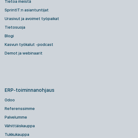
Tietoa meistä
SprintIT:n asiantuntijat
Urasivut ja avoimet työpaikat
Tietosuoja
Blogi
Kasvun työkalut -podcast
Demot ja webinaarit
ERP-toiminnanohjaus
Odoo
Referenssimme
Palvelumme
Vähittäiskauppa
Tukkukauppa