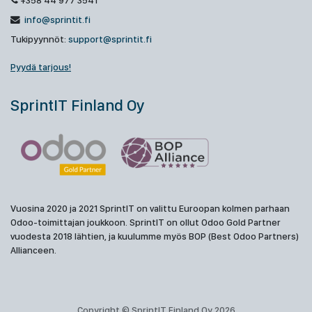
+358 44 977 3541
info@sprintit.fi
Tukipyynnöt:
support@sprintit.fi
Pyydä tarjous!
SprintIT Finland Oy
Vuosina 2020 ja 2021 SprintIT on valittu Euroopan kolmen parhaan
Odoo-toimittajan joukkoon. SprintIT on ollut Odoo Gold Partner
vuodesta 2018 lähtien, ja kuulumme myös BOP (Best Odoo Partners)
Allianceen.
Copyright © SprintIT Finland Oy 2026