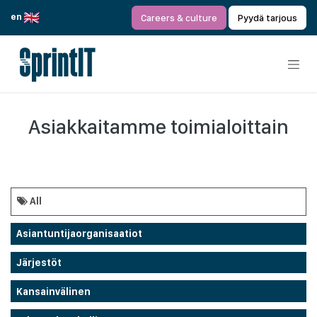
Siirry sisältöön
en
Careers & culture
Pyydä tarjous
Asiakkaitamme toimialoittain
All
Asiantuntijaorganisaatiot
Järjestöt
Kansainvälinen