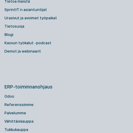
Tietoa meistä
SprintIT:n asiantuntijat
Urasivut ja avoimet työpaikat
Tietosuoja
Blogi
Kasvun työkalut -podcast
Demot ja webinaarit
ERP-toiminnanohjaus
Odoo
Referenssimme
Palvelumme
Vähittäiskauppa
Tukkukauppa