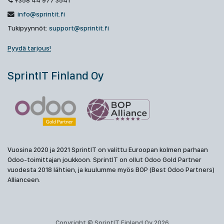
+358 44 977 3541
info@sprintit.fi
Tukipyynnöt:
support@sprintit.fi
Pyydä tarjous!
SprintIT Finland Oy
Vuosina 2020 ja 2021 SprintIT on valittu Euroopan kolmen parhaan
Odoo-toimittajan joukkoon. SprintIT on ollut Odoo Gold Partner
vuodesta 2018 lähtien, ja kuulumme myös BOP (Best Odoo Partners)
Allianceen.
Copyright © SprintIT Finland Oy 2026