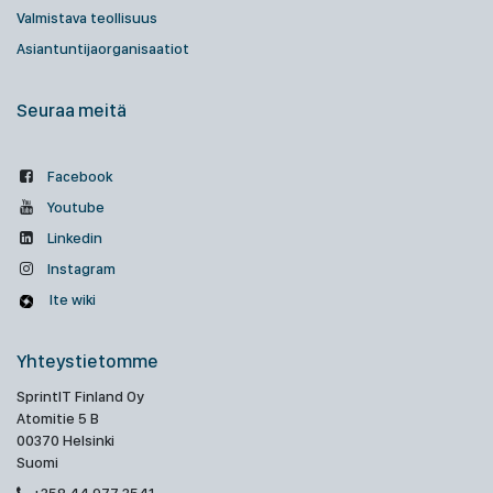
Valmistava teollisuus
Asiantuntijaorganisaatiot
Seuraa meitä
Facebook
Youtube
Linkedin
Instagram
Ite wiki
Yhteystietomme
SprintIT Finland Oy
Atomitie 5 B
00370 Helsinki
Suomi