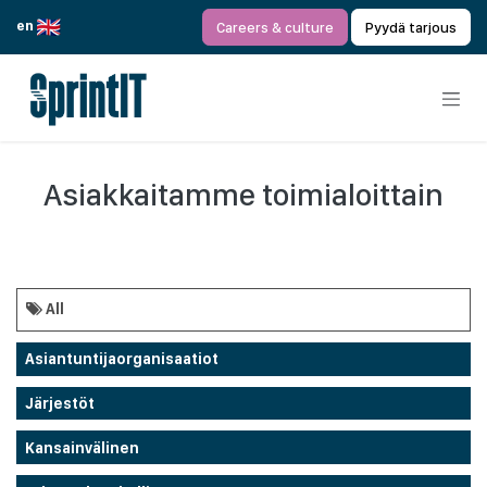
Siirry sisältöön
en
Careers & culture
Pyydä tarjous
Asiakkaitamme toimialoittain
All
Asiantuntijaorganisaatiot
Järjestöt
Kansainvälinen