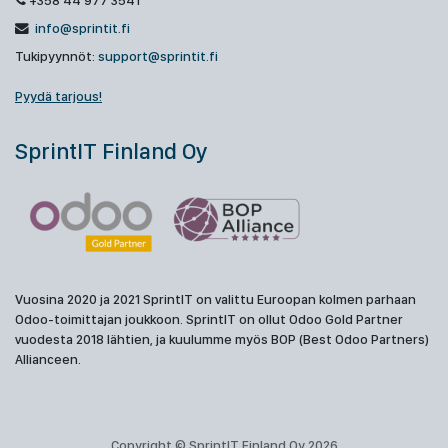
+358 44 977 3541
info@sprintit.fi
Tukipyynnöt:
support@sprintit.fi
Pyydä tarjous!
SprintIT Finland Oy
Vuosina 2020 ja 2021 SprintIT on valittu Euroopan kolmen parhaan
Odoo-toimittajan joukkoon. SprintIT on ollut Odoo Gold Partner
vuodesta 2018 lähtien, ja kuulumme myös BOP (Best Odoo Partners)
Allianceen.
Copyright © SprintIT Finland Oy 2026