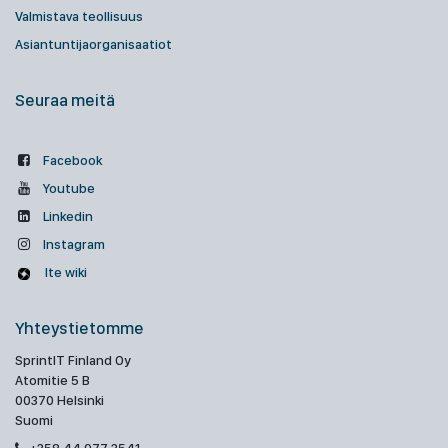
Valmistava teollisuus
Asiantuntijaorganisaatiot
Seuraa meitä
Facebook
Youtube
Linkedin
Instagram
Ite wiki
Yhteystietomme
SprintIT Finland Oy
Atomitie 5 B
00370 Helsinki
Suomi