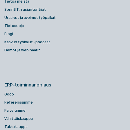
Tietoa meistä
SprintIT:n asiantuntijat
Urasivut ja avoimet työpaikat
Tietosuoja
Blogi
Kasvun työkalut -podcast
Demot ja webinaarit
ERP-toiminnanohjaus
Odoo
Referenssimme
Palvelumme
Vähittäiskauppa
Tukkukauppa