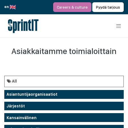
Siirry sisältöön
en
Careers & culture
Pyydä tarjous
Asiakkaitamme toimialoittain
All
Asiantuntijaorganisaatiot
Järjestöt
Kansainvälinen