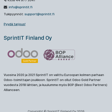
+358 44 977 3541
info@sprintit.fi
Tukipyynnöt:
support@sprintit.fi
Pyydä tarjous!
SprintIT Finland Oy
Vuosina 2020 ja 2021 SprintIT on valittu Euroopan kolmen parhaan
Odoo-toimittajan joukkoon. SprintIT on ollut Odoo Gold Partner
vuodesta 2018 lähtien, ja kuulumme myös BOP (Best Odoo Partners)
Allianceen.
Copyright © SprintIT Finland Oy 2026