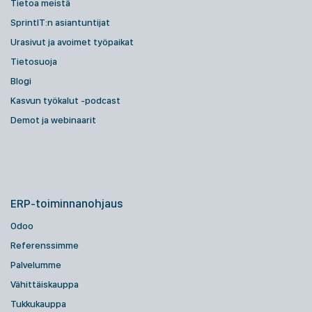
Tietoa meistä
SprintIT:n asiantuntijat
Urasivut ja avoimet työpaikat
Tietosuoja
Blogi
Kasvun työkalut -podcast
Demot ja webinaarit
ERP-toiminnanohjaus
Odoo
Referenssimme
Palvelumme
Vähittäiskauppa
Tukkukauppa