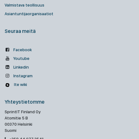
Valmistava teollisuus
Asiantuntijaorganisaatiot
Seuraa meitä
Facebook
Youtube
Linkedin
Instagram
Ite wiki
Yhteystietomme
SprintIT Finland Oy
Atomitie 5 B
00370 Helsinki
Suomi