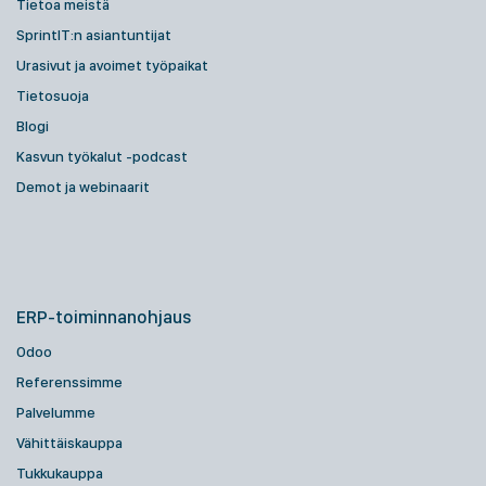
Tietoa meistä
SprintIT:n asiantuntijat
Urasivut ja avoimet työpaikat
Tietosuoja
Blogi
Kasvun työkalut -podcast
Demot ja webinaarit
ERP-toiminnanohjaus
Odoo
Referenssimme
Palvelumme
Vähittäiskauppa
Tukkukauppa