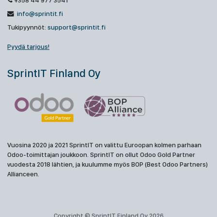
+358 44 977 3541
info@sprintit.fi
Tukipyynnöt:
support@sprintit.fi
Pyydä tarjous!
SprintIT Finland Oy
Vuosina 2020 ja 2021 SprintIT on valittu Euroopan kolmen parhaan
Odoo-toimittajan joukkoon. SprintIT on ollut Odoo Gold Partner
vuodesta 2018 lähtien, ja kuulumme myös BOP (Best Odoo Partners)
Allianceen.
Copyright © SprintIT Finland Oy 2026