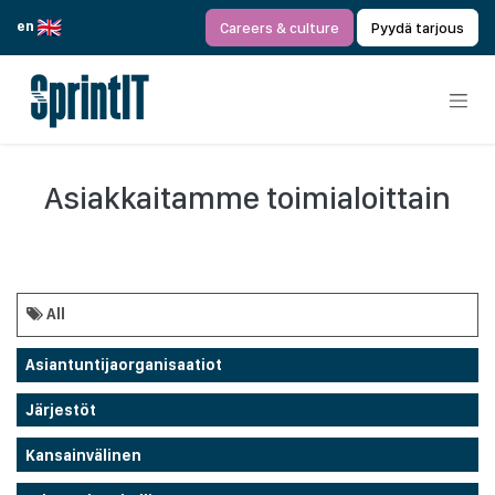
Siirry sisältöön
en
Careers & culture
Pyydä tarjous
Asiakkaitamme toimialoittain
All
Asiantuntijaorganisaatiot
Järjestöt
Kansainvälinen