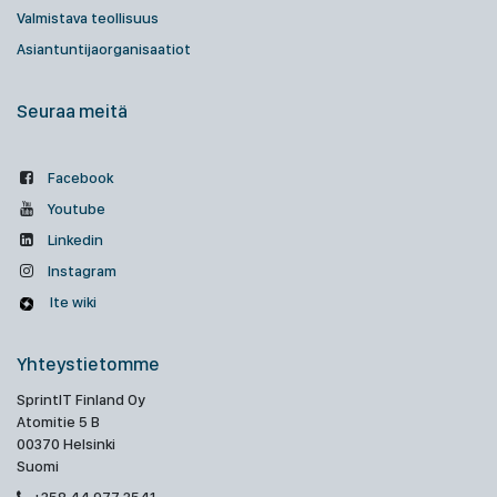
Valmistava teollisuus
Asiantuntijaorganisaatiot
Seuraa meitä
Facebook
Youtube
Linkedin
Instagram
Ite wiki
Yhteystietomme
SprintIT Finland Oy
Atomitie 5 B
00370 Helsinki
Suomi