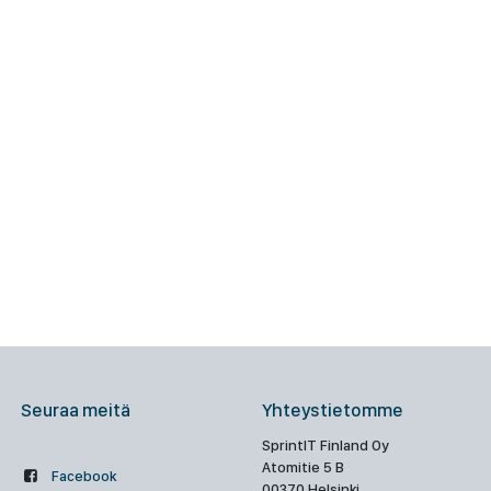
Seuraa meitä
Yhteystietomme
SprintIT Finland Oy
Atomitie 5 B
Facebook
00370 Helsinki