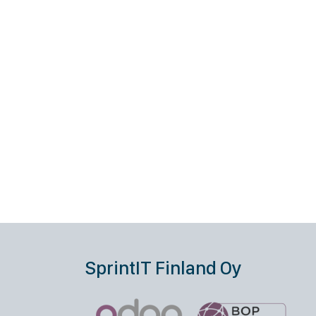
SprintIT Finland Oy