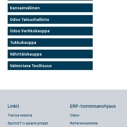
Kansainvälinen
Odoo Taloushallinto
Odoo Verkkokauppa
Tukkukauppa
Vähittäiskauppa
Valmistava Teollisuus
Linkit
ERP-toiminnanohjaus
Tietoa meistä
Odoo
SprintIT:n asiantuntijat
Referenssimme