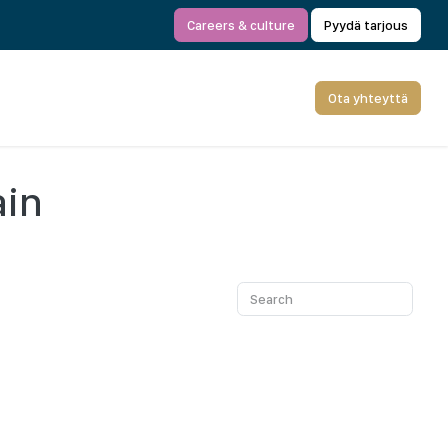
Careers & culture
Pyydä tarjous
Ota yhteyttä
ain