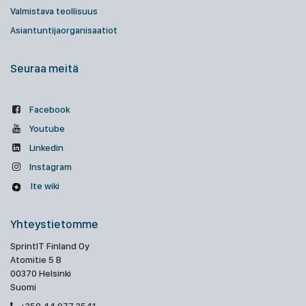
Valmistava teollisuus
Asiantuntijaorganisaatiot
Seuraa meitä
Facebook
Youtube
Linkedin
Instagram
Ite wiki
Yhteystietomme
SprintIT Finland Oy
Atomitie 5 B
00370 Helsinki
Suomi