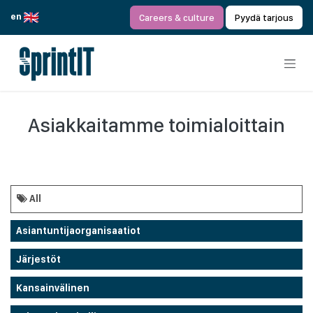
Siirry sisältöön
en
Careers & culture
Pyydä tarjous
Asiakkaitamme toimialoittain
All
Asiantuntijaorganisaatiot
Järjestöt
Kansainvälinen