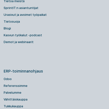
Tietoa meistä
SprintIT:n asiantuntijat
Urasivut ja avoimet työpaikat
Tietosuoja
Blogi
Kasvun työkalut -podcast
Demot ja webinaarit
ERP-toiminnanohjaus
Odoo
Referenssimme
Palvelumme
Vähittäiskauppa
Tukkukauppa