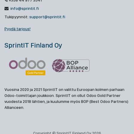
+358 44 977 3541
info@sprintit.fi
Tukipyynnöt:
support@sprintit.fi
Pyydä tarjous!
SprintIT Finland Oy
Vuosina 2020 ja 2021 SprintIT on valittu Euroopan kolmen parhaan
Odoo-toimittajan joukkoon. SprintIT on ollut Odoo Gold Partner
vuodesta 2018 lähtien, ja kuulumme myös BOP (Best Odoo Partners)
Allianceen.
Copyright © SprintIT Finland Oy 2026