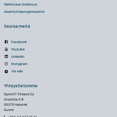
Valmistava teollisuus
Asiantuntijaorganisaatiot
Seuraa meitä
Facebook
Youtube
Linkedin
Instagram
Ite wiki
Yhteystietomme
SprintIT Finland Oy
Atomitie 5 B
00370 Helsinki
Suomi