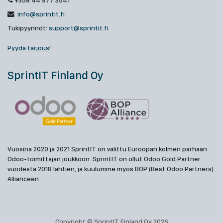
+358 44 977 3541
info@sprintit.fi
Tukipyynnöt:
support@sprintit.fi
Pyydä tarjous!
SprintIT Finland Oy
Vuosina 2020 ja 2021 SprintIT on valittu Euroopan kolmen parhaan
Odoo-toimittajan joukkoon. SprintIT on ollut Odoo Gold Partner
vuodesta 2018 lähtien, ja kuulumme myös BOP (Best Odoo Partners)
Allianceen.
Copyright © SprintIT Finland Oy 2026