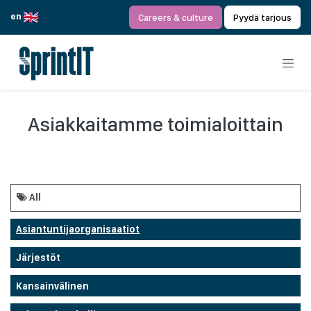
Siirry sisältöön
en
Careers & culture
Pyydä tarjous
Asiakkaitamme toimialoittain
All
Asiantuntijaorganisaatiot
Järjestöt
Kansainvälinen