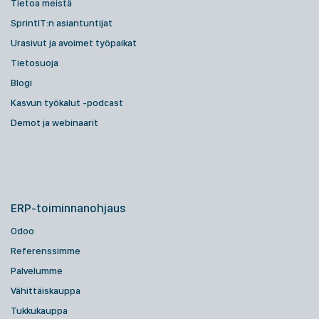
Tietoa meistä
SprintIT:n asiantuntijat
Urasivut ja avoimet työpaikat
Tietosuoja
Blogi
Kasvun työkalut -podcast
Demot ja webinaarit
ERP-toiminnanohjaus
Odoo
Referenssimme
Palvelumme
Vähittäiskauppa
Tukkukauppa