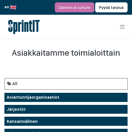
Siirry sisältöön
en
Careers & culture
Pyydä tarjous
Asiakkaitamme toimialoittain
All
Asiantuntijaorganisaatiot
Järjestöt
Kansainvälinen