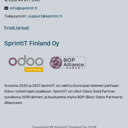
+358 44 977 3541
info@sprintit.fi
Tukipyynnöt:
support@sprintit.fi
Pyydä tarjous!
SprintIT Finland Oy
Vuosina 2020 ja 2021 SprintIT on valittu Euroopan kolmen parhaan
Odoo-toimittajan joukkoon. SprintIT on ollut Odoo Gold Partner
vuodesta 2018 lähtien, ja kuulumme myös BOP (Best Odoo Partners)
Allianceen.
Copyright © SprintIT Finland Oy 2026