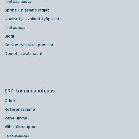
Tietoa meistä
SprintIT:n asiantuntijat
Urasivut ja avoimet työpaikat
Tietosuoja
Blogi
Kasvun työkalut -podcast
Demot ja webinaarit
ERP-toiminnanohjaus
Odoo
Referenssimme
Palvelumme
Vähittäiskauppa
Tukkukauppa