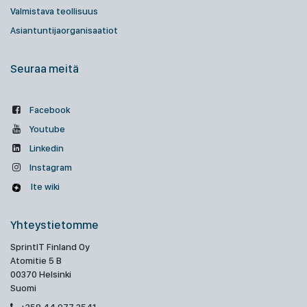
Valmistava teollisuus
Asiantuntijaorganisaatiot
Seuraa meitä
Facebook
Youtube
Linkedin
Instagram
Ite wiki
Yhteystietomme
SprintIT Finland Oy
Atomitie 5 B
00370 Helsinki
Suomi