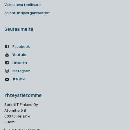
Valmistava teollisuus
Asiantuntijaorganisaatiot
Seuraa meitä
Facebook
Youtube
Linkedin
Instagram
Ite wiki
Yhteystietomme
SprintIT Finland Oy
Atomitie 5 B
00370 Helsinki
Suomi