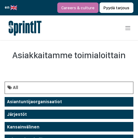
Siirry sisältöön
en
Careers & culture
Pyydä tarjous
Asiakkaitamme toimialoittain
All
Asiantuntijaorganisaatiot
Järjestöt
Kansainvälinen