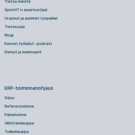
Tietoa meistä
SprintIT:n asiantuntijat
Urasivut ja avoimet työpaikat
Tietosuoja
Blogi
Kasvun työkalut -podcast
Demot ja webinaarit
ERP-toiminnanohjaus
Odoo
Referenssimme
Palvelumme
Vähittäiskauppa
Tukkukauppa