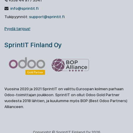
+358 44 977 3541
info@sprintit.fi
Tukipyynnöt:
support@sprintit.fi
Pyydä tarjous!
SprintIT Finland Oy
Vuosina 2020 ja 2021 SprintIT on valittu Euroopan kolmen parhaan
Odoo-toimittajan joukkoon. SprintIT on ollut Odoo Gold Partner
vuodesta 2018 lähtien, ja kuulumme myös BOP (Best Odoo Partners)
Allianceen.
Copyright © SprintIT Finland Oy 2026