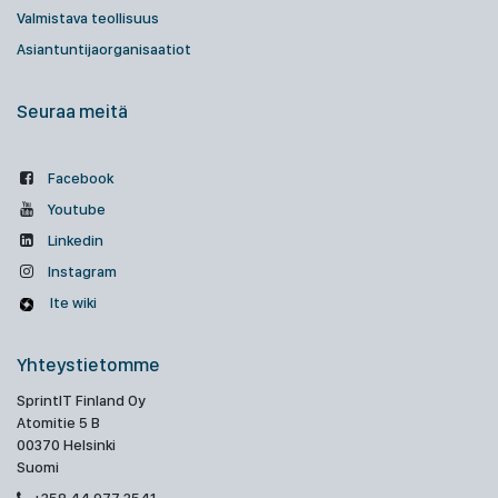
Valmistava teollisuus
Asiantuntijaorganisaatiot
Seuraa meitä
Facebook
Youtube
Linkedin
Instagram
Ite wiki
Yhteystietomme
SprintIT Finland Oy
Atomitie 5 B
00370 Helsinki
Suomi