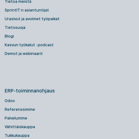
Tietoa meistä
SprintIT:n asiantuntijat
Urasivut ja avoimet työpaikat
Tietosuoja
Blogi
Kasvun työkalut -podcast
Demot ja webinaarit
ERP-toiminnanohjaus
Odoo
Referenssimme
Palvelumme
Vähittäiskauppa
Tukkukauppa