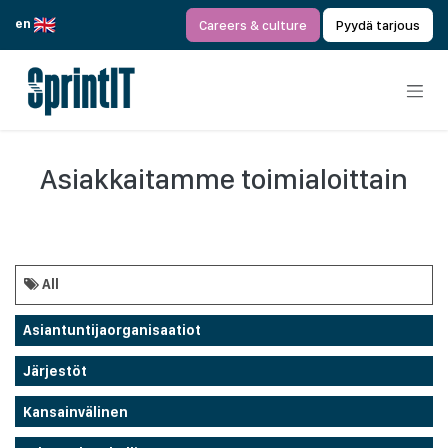
Siirry sisältöön
en
Careers & culture
Pyydä tarjous
Asiakkaitamme toimialoittain
All
Asiantuntijaorganisaatiot
Järjestöt
Kansainvälinen