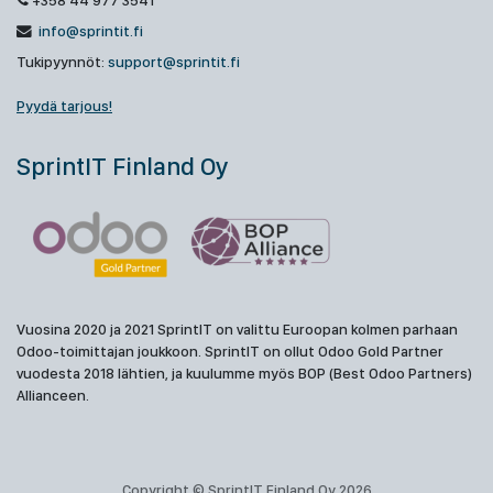
+358 44 977 3541
info@sprintit.fi
Tukipyynnöt:
support@sprintit.fi
Pyydä tarjous!
SprintIT Finland Oy
Vuosina 2020 ja 2021 SprintIT on valittu Euroopan kolmen parhaan
Odoo-toimittajan joukkoon. SprintIT on ollut Odoo Gold Partner
vuodesta 2018 lähtien, ja kuulumme myös BOP (Best Odoo Partners)
Allianceen.
Copyright © SprintIT Finland Oy 2026