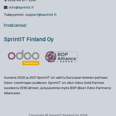
+358 44 977 3541
info@sprintit.fi
Tukipyynnöt:
support@sprintit.fi
Pyydä tarjous!
SprintIT Finland Oy
Vuosina 2020 ja 2021 SprintIT on valittu Euroopan kolmen parhaan
Odoo-toimittajan joukkoon. SprintIT on ollut Odoo Gold Partner
vuodesta 2018 lähtien, ja kuulumme myös BOP (Best Odoo Partners)
Allianceen.
Copyright © SprintIT Finland Oy 2026