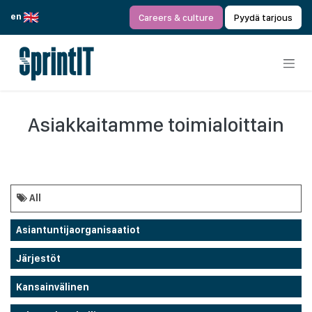
Siirry sisältöön
en
Careers & culture
Pyydä tarjous
Asiakkaitamme toimialoittain
All
Asiantuntijaorganisaatiot
Järjestöt
Kansainvälinen