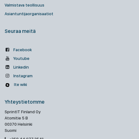
Valmistava teollisuus
Asiantuntijaorganisaatiot
Seuraa meitä
Facebook
Youtube
Linkedin
Instagram
Ite wiki
Yhteystietomme
SprintIT Finland Oy
Atomitie 5 B
00370 Helsinki
Suomi