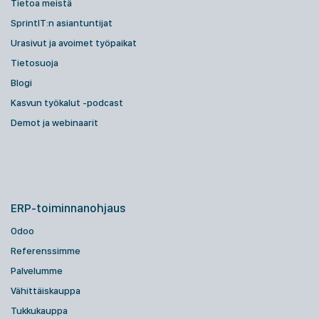
Tietoa meistä
SprintIT:n asiantuntijat
Urasivut ja avoimet työpaikat
Tietosuoja
Blogi
Kasvun työkalut -podcast
Demot ja webinaarit
ERP-toiminnanohjaus
Odoo
Referenssimme
Palvelumme
Vähittäiskauppa
Tukkukauppa