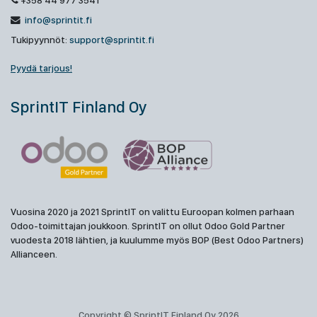
+358 44 977 3541
info@sprintit.fi
Tukipyynnöt:
support@sprintit.fi
Pyydä tarjous!
SprintIT Finland Oy
Vuosina 2020 ja 2021 SprintIT on valittu Euroopan kolmen parhaan
Odoo-toimittajan joukkoon. SprintIT on ollut Odoo Gold Partner
vuodesta 2018 lähtien, ja kuulumme myös BOP (Best Odoo Partners)
Allianceen.
Copyright © SprintIT Finland Oy 2026