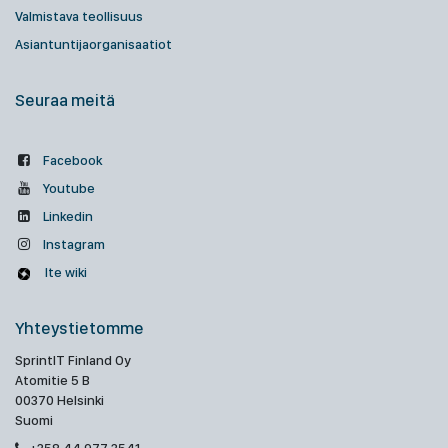
Valmistava teollisuus
Asiantuntijaorganisaatiot
Seuraa meitä
Facebook
Youtube
Linkedin
Instagram
Ite wiki
Yhteystietomme
SprintIT Finland Oy
Atomitie 5 B
00370 Helsinki
Suomi