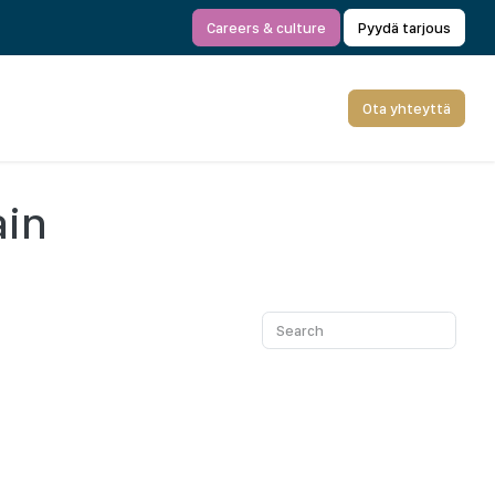
Careers & culture
Pyydä tarjous
Ota yhteyttä
ain