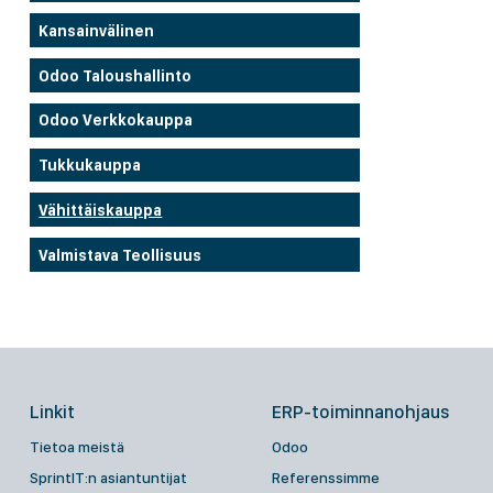
Kansainvälinen
Odoo Taloushallinto
Odoo Verkkokauppa
Tukkukauppa
Vähittäiskauppa
Valmistava Teollisuus
Linkit
ERP-toiminnanohjaus
Tietoa meistä
Odoo
SprintIT:n asiantuntijat
Referenssimme