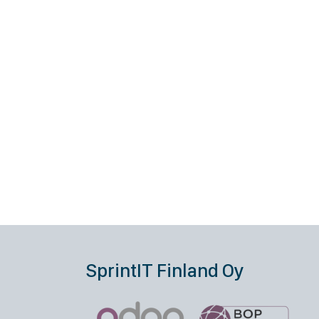
SprintIT Finland Oy