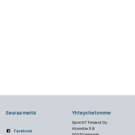
Seuraa meitä
Yhteystietomme
SprintIT Finland Oy
Atomitie 5 B
Facebook
00370 Helsinki