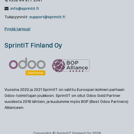
+358 44 977 3541
info@sprintit.fi
Tukipyynnöt:
support@sprintit.fi
Pyydä tarjous!
SprintIT Finland Oy
Vuosina 2020 ja 2021 SprintIT on valittu Euroopan kolmen parhaan
Odoo-toimittajan joukkoon. SprintIT on ollut Odoo Gold Partner
vuodesta 2018 lähtien, ja kuulumme myös BOP (Best Odoo Partners)
Allianceen.
Copyright © SprintIT Finland Oy 2026