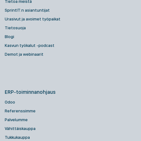
Tietoa meistä
SprintIT:n asiantuntijat
Urasivut ja avoimet työpaikat
Tietosuoja
Blogi
Kasvun työkalut -podcast
Demot ja webinaarit
ERP-toiminnanohjaus
Odoo
Referenssimme
Palvelumme
Vähittäiskauppa
Tukkukauppa