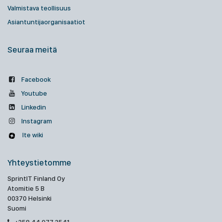
Valmistava teollisuus
Asiantuntijaorganisaatiot
Seuraa meitä
Facebook
Youtube
Linkedin
Instagram
Ite wiki
Yhteystietomme
SprintIT Finland Oy
Atomitie 5 B
00370 Helsinki
Suomi