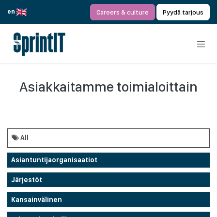
Siirry sisältöön
en
Careers & culture
Pyydä tarjous
Asiakkaitamme toimialoittain
All
Asiantuntijaorganisaatiot
Järjestöt
Kansainvälinen