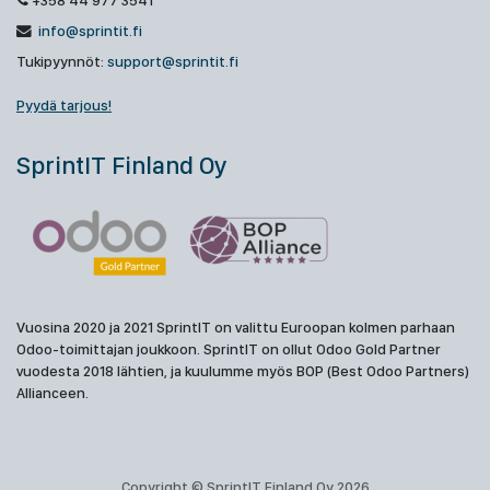
+358 44 977 3541
info@sprintit.fi
Tukipyynnöt:
support@sprintit.fi
Pyydä tarjous!
SprintIT Finland Oy
Vuosina 2020 ja 2021 SprintIT on valittu Euroopan kolmen parhaan
Odoo-toimittajan joukkoon. SprintIT on ollut Odoo Gold Partner
vuodesta 2018 lähtien, ja kuulumme myös BOP (Best Odoo Partners)
Allianceen.
Copyright © SprintIT Finland Oy 2026