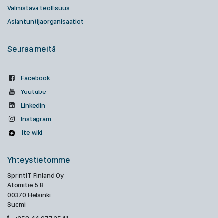
Valmistava teollisuus
Asiantuntijaorganisaatiot
Seuraa meitä
Facebook
Youtube
Linkedin
Instagram
Ite wiki
Yhteystietomme
SprintIT Finland Oy
Atomitie 5 B
00370 Helsinki
Suomi