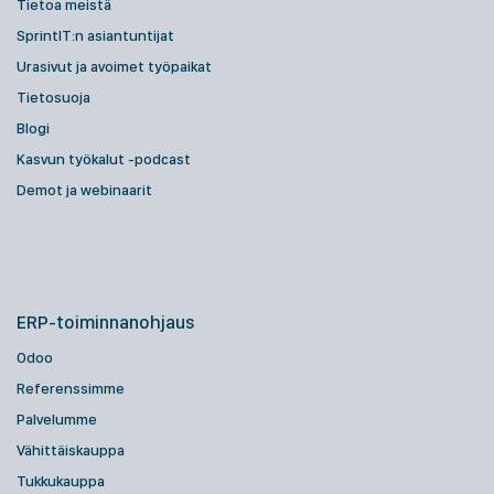
Tietoa meistä
SprintIT:n asiantuntijat
Urasivut ja avoimet työpaikat
Tietosuoja
Blogi
Kasvun työkalut -podcast
Demot ja webinaarit
ERP-toiminnanohjaus
Odoo
Referenssimme
Palvelumme
Vähittäiskauppa
Tukkukauppa